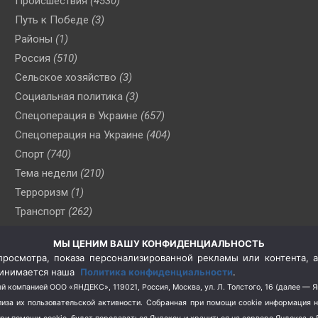
Происшествия
(4530)
Путь к Победе
(3)
Районы
(1)
Россия
(510)
Сельское хозяйство
(3)
Социальная политика
(3)
Спецоперация в Украине
(657)
Спецоперация на Украине
(404)
Спорт
(740)
Тема недели
(210)
Терроризм
(1)
Транспорт
(262)
Туризм
(178)
МЫ ЦЕНИМ ВАШУ КОНФИДЕНЦИАЛЬНОСТЬ
Флот
(76)
росмотра, показа персонализированной рекламы или контента, а
Цены
(2)
принимается наша
Политика конфиденциальности
.
Школа и спорт
(2)
й компанией ООО «ЯНДЕКС», 119021, Россия, Москва, ул. Л. Толстого, 16 (далее — 
за их пользовательской активности.
Собранная при помощи cookie информация 
Экология
(8)