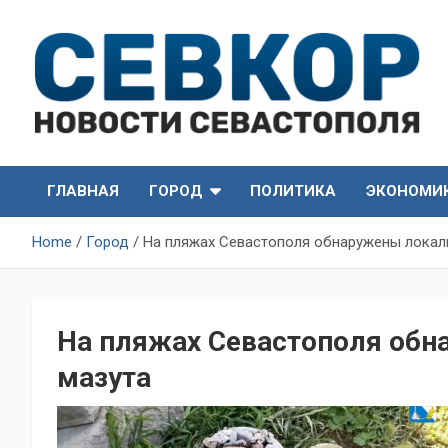
Skip
to
content
СевКор — Самые главные и актуальные новости
СевКор — Новости
Севастополя
ГЛАВНАЯ
ГОРОД
ПОЛИТИКА
ЭКОНОМИ
Севастополя
Home
Город
На пляжах Севастополя обнаружены лока
На пляжах Севастополя об
мазута