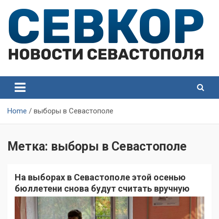
Skip
to
content
СевКор — Самые главные и актуальные новости
СевКор — Новости
Севастополя
Севастополя
Home
выборы в Севастополе
Метка:
выборы в Севастополе
На выборах в Севастополе этой осенью
бюллетени снова будут считать вручную