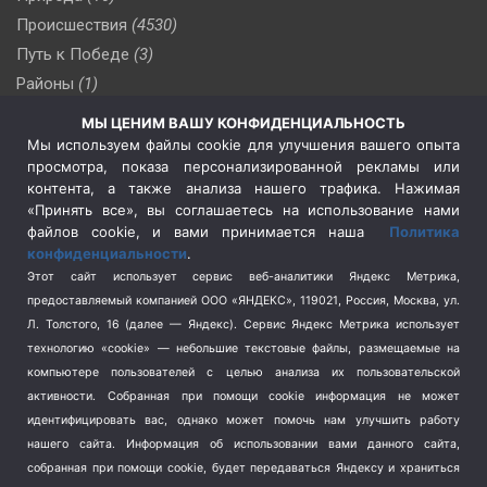
Происшествия
(4530)
Путь к Победе
(3)
Районы
(1)
Россия
(510)
МЫ ЦЕНИМ ВАШУ КОНФИДЕНЦИАЛЬНОСТЬ
Сельское хозяйство
(3)
Мы используем файлы cookie для улучшения вашего опыта
просмотра, показа персонализированной рекламы или
Социальная политика
(3)
контента, а также анализа нашего трафика. Нажимая
Спецоперация в Украине
(657)
«Принять все», вы соглашаетесь на использование нами
Спецоперация на Украине
(404)
файлов cookie, и вами принимается наша
Политика
конфиденциальности
.
Спорт
(740)
Этот сайт использует сервис веб-аналитики Яндекс Метрика,
Тема недели
(210)
предоставляемый компанией ООО «ЯНДЕКС», 119021, Россия, Москва, ул.
Терроризм
(1)
Л. Толстого, 16 (далее — Яндекс). Сервис Яндекс Метрика использует
Транспорт
(262)
технологию «cookie» — небольшие текстовые файлы, размещаемые на
компьютере пользователей с целью анализа их пользовательской
Туризм
(178)
активности.
Собранная при помощи cookie информация не может
Флот
(76)
идентифицировать вас, однако может помочь нам улучшить работу
Цены
(2)
нашего сайта. Информация об использовании вами данного сайта,
Школа и спорт
(2)
собранная при помощи cookie, будет передаваться Яндексу и храниться