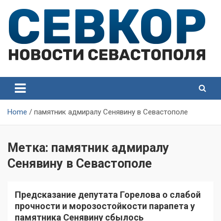
Skip
to
content
СевКор — Самые главные и актуальные новости
СевКор — Новости
Севастополя
Севастополя
Home
памятник адмиралу Сенявину в Севастополе
Метка:
памятник адмиралу
Сенявину в Севастополе
Предсказание депутата Горелова о слабой
прочности и морозостойкости парапета у
памятника Сенявину сбылось