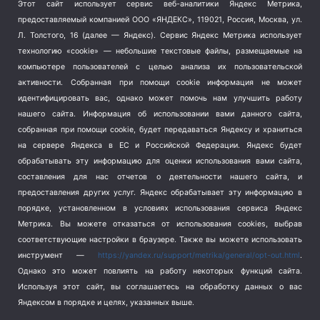
Этот сайт использует сервис веб-аналитики Яндекс Метрика,
Тема недели
(210)
предоставляемый компанией ООО «ЯНДЕКС», 119021, Россия, Москва, ул.
Терроризм
(1)
Л. Толстого, 16 (далее — Яндекс). Сервис Яндекс Метрика использует
Транспорт
(262)
технологию «cookie» — небольшие текстовые файлы, размещаемые на
компьютере пользователей с целью анализа их пользовательской
Туризм
(178)
активности.
Собранная при помощи cookie информация не может
Флот
(76)
идентифицировать вас, однако может помочь нам улучшить работу
Цены
(2)
нашего сайта. Информация об использовании вами данного сайта,
Школа и спорт
(2)
собранная при помощи cookie, будет передаваться Яндексу и храниться
Экология
на сервере Яндекса в ЕС и Российской Федерации. Яндекс будет
(8)
обрабатывать эту информацию для оценки использования вами сайта,
Экономика
(1172)
составления для нас отчетов о деятельности нашего сайта, и
предоставления других услуг. Яндекс обрабатывает эту информацию в
Мы в соцсетях
порядке, установленном в условиях использования сервиса Яндекс
Метрика.
Вы можете отказаться от использования cookies, выбрав
соответствующие настройки в браузере. Также вы можете использовать
инструмент —
https://yandex.ru/support/metrika/general/opt-out.html
.
Однако это может повлиять на работу некоторых функций сайта.
Используя этот сайт, вы соглашаетесь на обработку данных о вас
Яндексом в порядке и целях, указанных выше.
Copyright © 2026
СевКор — Новости Севастополя