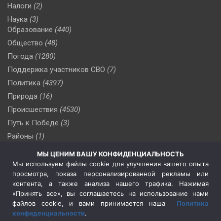
Налоги
(2)
Наука
(3)
Образование
(440)
Общество
(48)
Погода
(1280)
Поддержка участников СВО
(7)
Политика
(4397)
Природа
(16)
Происшествия
(4530)
Путь к Победе
(3)
Районы
(1)
Россия
(510)
МЫ ЦЕНИМ ВАШУ КОНФИДЕНЦИАЛЬНОСТЬ
Сельское хозяйство
(3)
Мы используем файлы cookie для улучшения вашего опыта
просмотра, показа персонализированной рекламы или
Социальная политика
(3)
контента, а также анализа нашего трафика. Нажимая
Спецоперация в Украине
(657)
«Принять все», вы соглашаетесь на использование нами
Спецоперация на Украине
(404)
файлов cookie, и вами принимается наша
Политика
конфиденциальности
.
Спорт
(740)