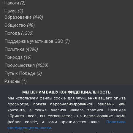
Налоги
(2)
Наука
(3)
Образование
(440)
Общество
(48)
Погода
(1280)
Поддержка участников СВО
(7)
Политика
(4396)
Природа
(16)
Происшествия
(4530)
Путь к Победе
(3)
Районы
(1)
Россия
(510)
МЫ ЦЕНИМ ВАШУ КОНФИДЕНЦИАЛЬНОСТЬ
Сельское хозяйство
(3)
Мы используем файлы cookie для улучшения вашего опыта
просмотра, показа персонализированной рекламы или
Социальная политика
(3)
контента, а также анализа нашего трафика. Нажимая
Спецоперация в Украине
(657)
«Принять все», вы соглашаетесь на использование нами
Спецоперация на Украине
(404)
файлов cookie, и вами принимается наша
Политика
конфиденциальности
.
Спорт
(740)