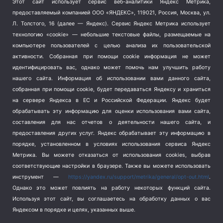
Этот сайт использует сервис веб-аналитики Яндекс Метрика,
Тема недели
(210)
предоставляемый компанией ООО «ЯНДЕКС», 119021, Россия, Москва, ул.
Терроризм
(1)
Л. Толстого, 16 (далее — Яндекс). Сервис Яндекс Метрика использует
Транспорт
(262)
технологию «cookie» — небольшие текстовые файлы, размещаемые на
компьютере пользователей с целью анализа их пользовательской
Туризм
(178)
активности.
Собранная при помощи cookie информация не может
Флот
(76)
идентифицировать вас, однако может помочь нам улучшить работу
Цены
(2)
нашего сайта. Информация об использовании вами данного сайта,
Школа и спорт
(2)
собранная при помощи cookie, будет передаваться Яндексу и храниться
Экология
(8)
на сервере Яндекса в ЕС и Российской Федерации. Яндекс будет
обрабатывать эту информацию для оценки использования вами сайта,
Экономика
(1172)
составления для нас отчетов о деятельности нашего сайта, и
предоставления других услуг. Яндекс обрабатывает эту информацию в
Мы в соцсетях
порядке, установленном в условиях использования сервиса Яндекс
Метрика.
Вы можете отказаться от использования cookies, выбрав
соответствующие настройки в браузере. Также вы можете использовать
инструмент —
https://yandex.ru/support/metrika/general/opt-out.html
.
Однако это может повлиять на работу некоторых функций сайта.
Используя этот сайт, вы соглашаетесь на обработку данных о вас
Яндексом в порядке и целях, указанных выше.
Copyright © 2026
СевКор — Новости Севастополя