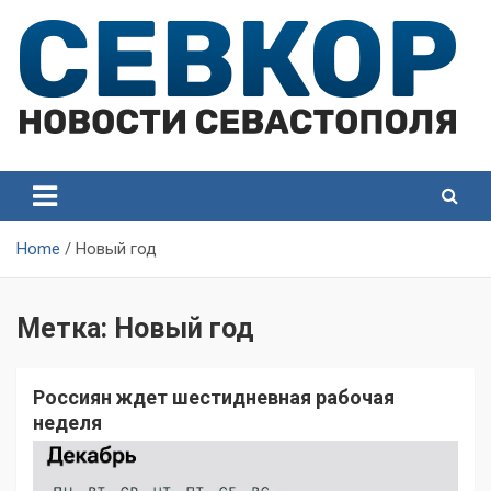
Skip
to
content
СевКор — Самые главные и актуальные новости
СевКор — Новости
Севастополя
Севастополя
Home
Новый год
Метка:
Новый год
Россиян ждет шестидневная рабочая
неделя