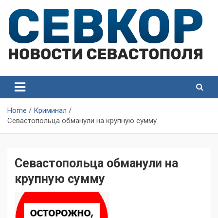
Skip
to
content
СевКор — Самые главные и актуальные новости
СевКор — Новости
Севастополя
Севастополя
Home
Криминал
Севастопольца обманули на крупную сумму
Севастопольца обманули на
крупную сумму