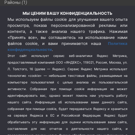
Районы
(1)
Россия
(510)
МЫ ЦЕНИМ ВАШУ КОНФИДЕНЦИАЛЬНОСТЬ
Сельское хозяйство
(3)
Мы используем файлы cookie для улучшения вашего опыта
просмотра, показа персонализированной рекламы или
Социальная политика
(3)
контента, а также анализа нашего трафика. Нажимая
Спецоперация в Украине
(657)
«Принять все», вы соглашаетесь на использование нами
Спецоперация на Украине
(404)
файлов cookie, и вами принимается наша
Политика
конфиденциальности
.
Спорт
(740)
Этот сайт использует сервис веб-аналитики Яндекс Метрика,
Тема недели
(210)
предоставляемый компанией ООО «ЯНДЕКС», 119021, Россия, Москва, ул.
Терроризм
(1)
Л. Толстого, 16 (далее — Яндекс). Сервис Яндекс Метрика использует
Транспорт
(262)
технологию «cookie» — небольшие текстовые файлы, размещаемые на
компьютере пользователей с целью анализа их пользовательской
Туризм
(178)
активности.
Собранная при помощи cookie информация не может
Флот
(76)
идентифицировать вас, однако может помочь нам улучшить работу
Цены
(2)
нашего сайта. Информация об использовании вами данного сайта,
Школа и спорт
(2)
собранная при помощи cookie, будет передаваться Яндексу и храниться
на сервере Яндекса в ЕС и Российской Федерации. Яндекс будет
Экология
(8)
обрабатывать эту информацию для оценки использования вами сайта,
Экономика
(1172)
составления для нас отчетов о деятельности нашего сайта, и