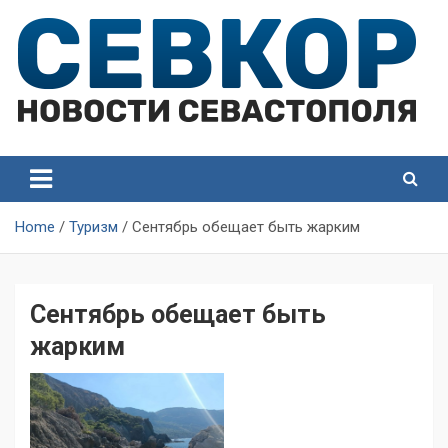
Skip
to
content
СевКор — Самые главные и актуальные новости
СевКор — Новости
Севастополя
Севастополя
Home
Туризм
Сентябрь обещает быть жарким
Сентябрь обещает быть
жарким