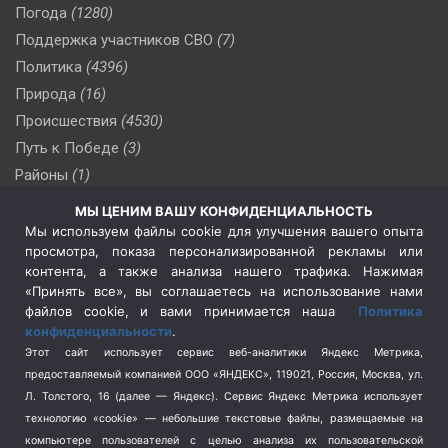
Погода
(1280)
Поддержка участников СВО
(7)
Политика
(4396)
Природа
(16)
Происшествия
(4530)
Путь к Победе
(3)
Районы
(1)
Россия
(510)
МЫ ЦЕНИМ ВАШУ КОНФИДЕНЦИАЛЬНОСТЬ
Сельское хозяйство
(3)
Мы используем файлы cookie для улучшения вашего опыта
просмотра, показа персонализированной рекламы или
Социальная политика
(3)
контента, а также анализа нашего трафика. Нажимая
Спецоперация в Украине
(657)
«Принять все», вы соглашаетесь на использование нами
Спецоперация на Украине
(404)
файлов cookie, и вами принимается наша
Политика
конфиденциальности
.
Спорт
(740)
Этот сайт использует сервис веб-аналитики Яндекс Метрика,
Тема недели
(210)
предоставляемый компанией ООО «ЯНДЕКС», 119021, Россия, Москва, ул.
Терроризм
(1)
Л. Толстого, 16 (далее — Яндекс). Сервис Яндекс Метрика использует
Транспорт
(262)
технологию «cookie» — небольшие текстовые файлы, размещаемые на
компьютере пользователей с целью анализа их пользовательской
Туризм
(178)