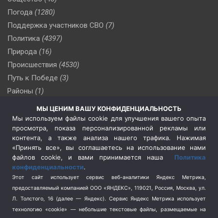
Погода
(1280)
Поддержка участников СВО
(7)
Политика
(4397)
Природа
(16)
Происшествия
(4530)
Путь к Победе
(3)
Районы
(1)
Россия
(510)
МЫ ЦЕНИМ ВАШУ КОНФИДЕНЦИАЛЬНОСТЬ
Сельское хозяйство
(3)
Мы используем файлы cookie для улучшения вашего опыта
просмотра, показа персонализированной рекламы или
Социальная политика
(3)
контента, а также анализа нашего трафика. Нажимая
Спецоперация в Украине
(657)
«Принять все», вы соглашаетесь на использование нами
Спецоперация на Украине
(404)
файлов cookie, и вами принимается наша
Политика
конфиденциальности
.
Спорт
(740)
Этот сайт использует сервис веб-аналитики Яндекс Метрика,
Тема недели
(210)
предоставляемый компанией ООО «ЯНДЕКС», 119021, Россия, Москва, ул.
Терроризм
(1)
Л. Толстого, 16 (далее — Яндекс). Сервис Яндекс Метрика использует
Транспорт
(262)
технологию «cookie» — небольшие текстовые файлы, размещаемые на