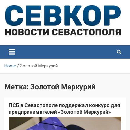
Skip
to
content
СевКор — Самые главные и актуальные новости
СевКор — Новости
Севастополя
Севастополя
Home
Золотой Меркурий
Метка:
Золотой Меркурий
ПСБ в Севастополе поддержал конкурс для
предпринимателей «Золотой Меркурий»