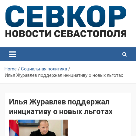
Skip
to
content
СевКор — Самые главные и актуальные новости
СевКор — Новости
Севастополя
Севастополя
Home
Социальная политика
Илья Журавлев поддержал инициативу о новых льготах
Илья Журавлев поддержал
инициативу о новых льготах