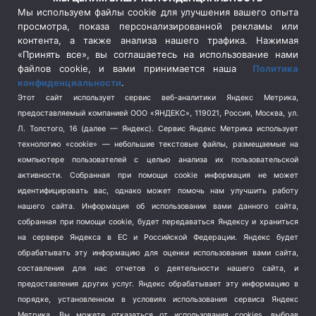
Сельское хозяйство
(3)
Мы используем файлы cookie для улучшения вашего опыта
просмотра, показа персонализированной рекламы или
Социальная политика
(3)
контента, а также анализа нашего трафика. Нажимая
Спецоперация в Украине
(657)
«Принять все», вы соглашаетесь на использование нами
Спецоперация на Украине
(404)
файлов cookie, и вами принимается наша
Политика
конфиденциальности
.
Спорт
(740)
Этот сайт использует сервис веб-аналитики Яндекс Метрика,
Тема недели
(210)
предоставляемый компанией ООО «ЯНДЕКС», 119021, Россия, Москва, ул.
Терроризм
(1)
Л. Толстого, 16 (далее — Яндекс). Сервис Яндекс Метрика использует
Транспорт
(262)
технологию «cookie» — небольшие текстовые файлы, размещаемые на
компьютере пользователей с целью анализа их пользовательской
Туризм
(178)
активности.
Собранная при помощи cookie информация не может
Флот
(76)
идентифицировать вас, однако может помочь нам улучшить работу
Цены
(2)
нашего сайта. Информация об использовании вами данного сайта,
Школа и спорт
(2)
собранная при помощи cookie, будет передаваться Яндексу и храниться
на сервере Яндекса в ЕС и Российской Федерации. Яндекс будет
Экология
(8)
обрабатывать эту информацию для оценки использования вами сайта,
Экономика
(1172)
составления для нас отчетов о деятельности нашего сайта, и
предоставления других услуг. Яндекс обрабатывает эту информацию в
Мы в соцсетях
порядке, установленном в условиях использования сервиса Яндекс
Метрика.
Вы можете отказаться от использования cookies, выбрав