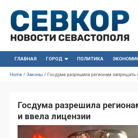
Skip
to
content
СевКор — Самые главные и актуальные новости
СевКор — Новости
Севастополя
ГЛАВНАЯ
ГОРОД
ПОЛИТИКА
ЭКОНОМИ
Севастополя
Home
Законы
Госдума разрешила регионам запрещать 
Госдума разрешила региона
и ввела лицензии