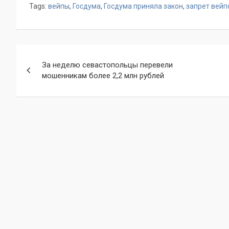
Tags:
вейпы
,
Госдума
,
Госдума приняла закон
,
запрет вейп
Навигация
За неделю севастопольцы перевели
по
мошенникам более 2,2 млн рублей
записям