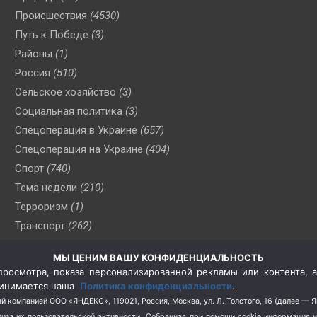
Происшествия
(4530)
Путь к Победе
(3)
Районы
(1)
Россия
(510)
Сельское хозяйство
(3)
Социальная политика
(3)
Спецоперация в Украине
(657)
Спецоперация на Украине
(404)
Спорт
(740)
Тема недели
(210)
Терроризм
(1)
Транспорт
(262)
Туризм
(178)
МЫ ЦЕНИМ ВАШУ КОНФИДЕНЦИАЛЬНОСТЬ
Флот
(76)
росмотра, показа персонализированной рекламы или контента, а
Цены
(2)
принимается наша
Политика конфиденциальности
.
Школа и спорт
(2)
й компанией ООО «ЯНДЕКС», 119021, Россия, Москва, ул. Л. Толстого, 16 (далее — 
за их пользовательской активности.
Собранная при помощи cookie информация 