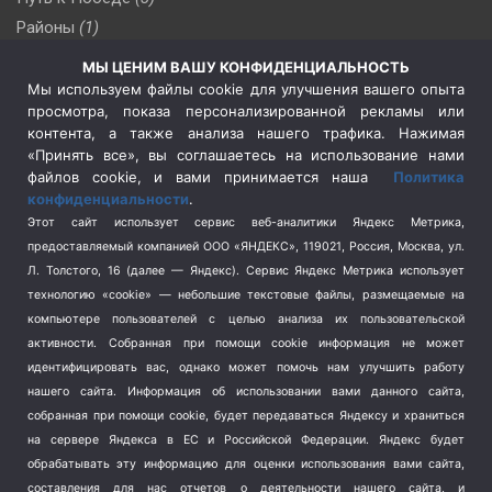
Районы
(1)
Россия
(510)
МЫ ЦЕНИМ ВАШУ КОНФИДЕНЦИАЛЬНОСТЬ
Сельское хозяйство
(3)
Мы используем файлы cookie для улучшения вашего опыта
просмотра, показа персонализированной рекламы или
Социальная политика
(3)
контента, а также анализа нашего трафика. Нажимая
Спецоперация в Украине
(657)
«Принять все», вы соглашаетесь на использование нами
Спецоперация на Украине
(404)
файлов cookie, и вами принимается наша
Политика
конфиденциальности
.
Спорт
(740)
Этот сайт использует сервис веб-аналитики Яндекс Метрика,
Тема недели
(210)
предоставляемый компанией ООО «ЯНДЕКС», 119021, Россия, Москва, ул.
Терроризм
(1)
Л. Толстого, 16 (далее — Яндекс). Сервис Яндекс Метрика использует
Транспорт
(262)
технологию «cookie» — небольшие текстовые файлы, размещаемые на
компьютере пользователей с целью анализа их пользовательской
Туризм
(178)
активности.
Собранная при помощи cookie информация не может
Флот
(76)
идентифицировать вас, однако может помочь нам улучшить работу
Цены
(2)
нашего сайта. Информация об использовании вами данного сайта,
Школа и спорт
(2)
собранная при помощи cookie, будет передаваться Яндексу и храниться
на сервере Яндекса в ЕС и Российской Федерации. Яндекс будет
Экология
(8)
обрабатывать эту информацию для оценки использования вами сайта,
Экономика
(1172)
составления для нас отчетов о деятельности нашего сайта, и