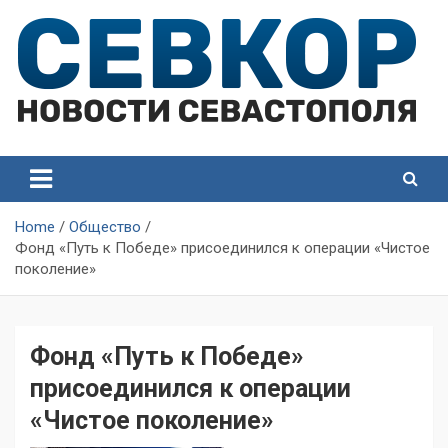
Skip
to
content
СевКор — Самые главные и актуальные новости
СевКор — Новости
Севастополя
Севастополя
Home
Общество
Фонд «Путь к Победе» присоединился к операции «Чистое
поколение»
Фонд «Путь к Победе»
присоединился к операции
«Чистое поколение»