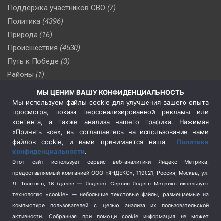
Поддержка участников СВО
(7)
Политика
(4396)
Природа
(16)
Происшествия
(4530)
Путь к Победе
(3)
Районы
(1)
Россия
(510)
МЫ ЦЕНИМ ВАШУ КОНФИДЕНЦИАЛЬНОСТЬ
Сельское хозяйство
(3)
Мы используем файлы cookie для улучшения вашего опыта
просмотра, показа персонализированной рекламы или
Социальная политика
(3)
контента, а также анализа нашего трафика. Нажимая
Спецоперация в Украине
(657)
«Принять все», вы соглашаетесь на использование нами
Спецоперация на Украине
(404)
файлов cookie, и вами принимается наша
Политика
конфиденциальности
.
Спорт
(740)
Этот сайт использует сервис веб-аналитики Яндекс Метрика,
Тема недели
(210)
предоставляемый компанией ООО «ЯНДЕКС», 119021, Россия, Москва, ул.
Терроризм
(1)
Л. Толстого, 16 (далее — Яндекс). Сервис Яндекс Метрика использует
Транспорт
(262)
технологию «cookie» — небольшие текстовые файлы, размещаемые на
компьютере пользователей с целью анализа их пользовательской
Туризм
(178)
активности.
Собранная при помощи cookie информация не может