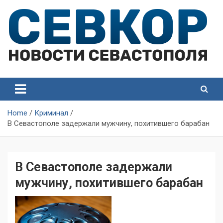
Skip
to
content
СевКор — Самые главные и актуальные новости
СевКор — Новости
Севастополя
Севастополя
Home
Криминал
В Севастополе задержали мужчину, похитившего барабан
В Севастополе задержали
мужчину, похитившего барабан