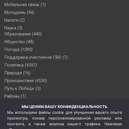
Мобильная связь
(1)
Молодежь
(44)
Налоги
(2)
Наука
(3)
Образование
(440)
Общество
(48)
Погода
(1280)
Поддержка участников СВО
(7)
Политика
(4397)
Природа
(16)
Происшествия
(4530)
Путь к Победе
(3)
Районы
(1)
Россия
(510)
МЫ ЦЕНИМ ВАШУ КОНФИДЕНЦИАЛЬНОСТЬ
Сельское хозяйство
(3)
Мы используем файлы cookie для улучшения вашего опыта
просмотра, показа персонализированной рекламы или
Социальная политика
(3)
контента, а также анализа нашего трафика. Нажимая
Спецоперация в Украине
(657)