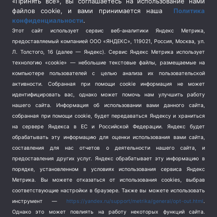
«Принять все», вы соглашаетесь на использование нами
Спецоперация на Украине
(404)
файлов cookie, и вами принимается наша
Политика
конфиденциальности
.
Спорт
(740)
Этот сайт использует сервис веб-аналитики Яндекс Метрика,
Тема недели
(210)
предоставляемый компанией ООО «ЯНДЕКС», 119021, Россия, Москва, ул.
Терроризм
(1)
Л. Толстого, 16 (далее — Яндекс). Сервис Яндекс Метрика использует
Транспорт
(262)
технологию «cookie» — небольшие текстовые файлы, размещаемые на
компьютере пользователей с целью анализа их пользовательской
Туризм
(178)
активности.
Собранная при помощи cookie информация не может
Флот
(76)
идентифицировать вас, однако может помочь нам улучшить работу
Цены
(2)
нашего сайта. Информация об использовании вами данного сайта,
Школа и спорт
(2)
собранная при помощи cookie, будет передаваться Яндексу и храниться
на сервере Яндекса в ЕС и Российской Федерации. Яндекс будет
Экология
(8)
обрабатывать эту информацию для оценки использования вами сайта,
Экономика
(1172)
составления для нас отчетов о деятельности нашего сайта, и
предоставления других услуг. Яндекс обрабатывает эту информацию в
Мы в соцсетях
порядке, установленном в условиях использования сервиса Яндекс
Метрика.
Вы можете отказаться от использования cookies, выбрав
соответствующие настройки в браузере. Также вы можете использовать
инструмент —
https://yandex.ru/support/metrika/general/opt-out.html
.
Однако это может повлиять на работу некоторых функций сайта.