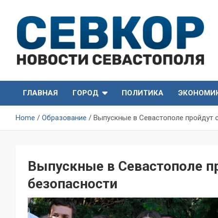
Skip
to
content
СевКор — Самые главные и актуальные новости
СевКор — Новости
Севастополя
ГЛАВНАЯ
ГОРОД
ПОЛИТИКА
ЭКОНОМИ
Севастополя
Home
Образование
Выпускные в Севастополе пройдут с
Выпускные в Севастополе пр
безопасности