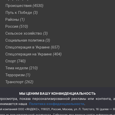
Происшествия
(4530)
Путь к Победе
(3)
Районы
(1)
Россия
(510)
Сельское хозяйство
(3)
Социальная политика
(3)
Спецоперация в Украине
(657)
Спецоперация на Украине
(404)
Спорт
(740)
Тема недели
(210)
Терроризм
(1)
Транспорт
(262)
Туризм
(178)
МЫ ЦЕНИМ ВАШУ КОНФИДЕНЦИАЛЬНОСТЬ
Флот
(76)
росмотра, показа персонализированной рекламы или контента, а
Цены
(2)
принимается наша
Политика конфиденциальности
.
Школа и спорт
(2)
й компанией ООО «ЯНДЕКС», 119021, Россия, Москва, ул. Л. Толстого, 16 (далее — 
за их пользовательской активности.
Собранная при помощи cookie информация 