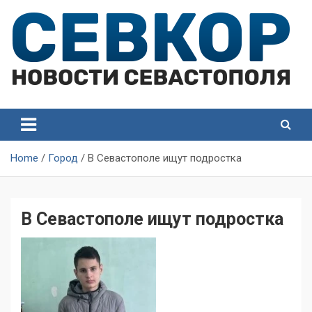
Skip
to
content
СевКор — Самые главные и актуальные новости
СевКор — Новости
Севастополя
Севастополя
Home
Город
В Севастополе ищут подростка
В Севастополе ищут подростка