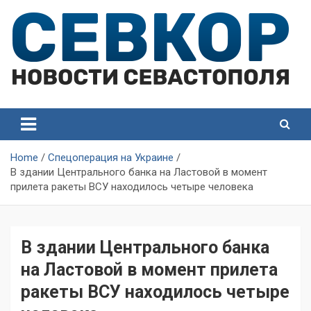
Skip
to
content
СевКор — Самые главные и актуальные новости
СевКор — Новости
Севастополя
Севастополя
Home
Спецоперация на Украине
В здании Центрального банка на Ластовой в момент
прилета ракеты ВСУ находилось четыре человека
В здании Центрального банка
на Ластовой в момент прилета
ракеты ВСУ находилось четыре