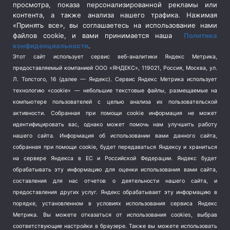
просмотра, показа персонализированной рекламы или
Социальная политика
(3)
контента, а также анализа нашего трафика. Нажимая
Спецоперация в Украине
(657)
«Принять все», вы соглашаетесь на использование нами
Спецоперация на Украине
(404)
файлов cookie, и вами принимается наша
Политика
конфиденциальности
.
Спорт
(740)
Этот сайт использует сервис веб-аналитики Яндекс Метрика,
Тема недели
(210)
предоставляемый компанией ООО «ЯНДЕКС», 119021, Россия, Москва, ул.
Терроризм
(1)
Л. Толстого, 16 (далее — Яндекс). Сервис Яндекс Метрика использует
Транспорт
(262)
технологию «cookie» — небольшие текстовые файлы, размещаемые на
компьютере пользователей с целью анализа их пользовательской
Туризм
(178)
активности.
Собранная при помощи cookie информация не может
Флот
(76)
идентифицировать вас, однако может помочь нам улучшить работу
Цены
(2)
нашего сайта. Информация об использовании вами данного сайта,
Школа и спорт
(2)
собранная при помощи cookie, будет передаваться Яндексу и храниться
на сервере Яндекса в ЕС и Российской Федерации. Яндекс будет
Экология
(8)
обрабатывать эту информацию для оценки использования вами сайта,
Экономика
(1172)
составления для нас отчетов о деятельности нашего сайта, и
предоставления других услуг. Яндекс обрабатывает эту информацию в
Мы в соцсетях
порядке, установленном в условиях использования сервиса Яндекс
Метрика.
Вы можете отказаться от использования cookies, выбрав
соответствующие настройки в браузере. Также вы можете использовать