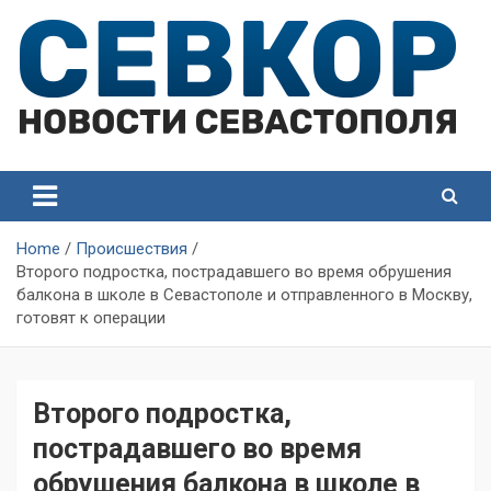
Skip
to
content
СевКор — Самые главные и актуальные новости
СевКор — Новости
Севастополя
Севастополя
Home
Происшествия
Второго подростка, пострадавшего во время обрушения
балкона в школе в Севастополе и отправленного в Москву,
готовят к операции
Второго подростка,
пострадавшего во время
обрушения балкона в школе в