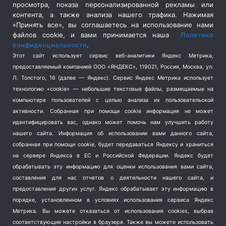
просмотра, показа персонализированной рекламы или
Социальная политика
(3)
контента, а также анализа нашего трафика. Нажимая
Спецоперация в Украине
(657)
«Принять все», вы соглашаетесь на использование нами
Спецоперация на Украине
(404)
файлов cookie, и вами принимается наша
Политика
конфиденциальности
.
Спорт
(740)
Этот сайт использует сервис веб-аналитики Яндекс Метрика,
Тема недели
(210)
предоставляемый компанией ООО «ЯНДЕКС», 119021, Россия, Москва, ул.
Терроризм
(1)
Л. Толстого, 16 (далее — Яндекс). Сервис Яндекс Метрика использует
Транспорт
(262)
технологию «cookie» — небольшие текстовые файлы, размещаемые на
компьютере пользователей с целью анализа их пользовательской
Туризм
(178)
активности.
Собранная при помощи cookie информация не может
Флот
(76)
идентифицировать вас, однако может помочь нам улучшить работу
Цены
(2)
нашего сайта. Информация об использовании вами данного сайта,
Школа и спорт
(2)
собранная при помощи cookie, будет передаваться Яндексу и храниться
на сервере Яндекса в ЕС и Российской Федерации. Яндекс будет
Экология
(8)
обрабатывать эту информацию для оценки использования вами сайта,
Экономика
(1172)
составления для нас отчетов о деятельности нашего сайта, и
предоставления других услуг. Яндекс обрабатывает эту информацию в
Мы в соцсетях
порядке, установленном в условиях использования сервиса Яндекс
Метрика.
Вы можете отказаться от использования cookies, выбрав
соответствующие настройки в браузере. Также вы можете использовать