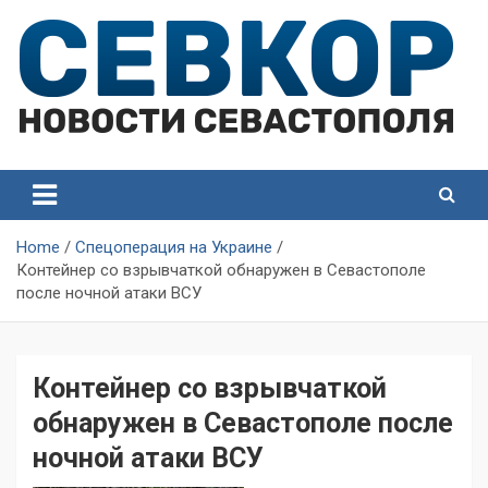
Skip
to
content
СевКор — Самые главные и актуальные новости
СевКор — Новости
Севастополя
Севастополя
Home
Спецоперация на Украине
Контейнер со взрывчаткой обнаружен в Севастополе
после ночной атаки ВСУ
Контейнер со взрывчаткой
обнаружен в Севастополе после
ночной атаки ВСУ