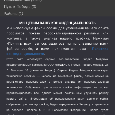
Путь к Победе
(3)
Районы
(1)
Россия
(510)
МЫ ЦЕНИМ ВАШУ КОНФИДЕНЦИАЛЬНОСТЬ
Сельское хозяйство
(3)
Мы используем файлы cookie для улучшения вашего опыта
просмотра, показа персонализированной рекламы или
Социальная политика
(3)
контента, а также анализа нашего трафика. Нажимая
Спецоперация в Украине
(657)
«Принять все», вы соглашаетесь на использование нами
Спецоперация на Украине
(404)
файлов cookie, и вами принимается наша
Политика
конфиденциальности
.
Спорт
(740)
Этот сайт использует сервис веб-аналитики Яндекс Метрика,
Тема недели
(210)
предоставляемый компанией ООО «ЯНДЕКС», 119021, Россия, Москва, ул.
Терроризм
(1)
Л. Толстого, 16 (далее — Яндекс). Сервис Яндекс Метрика использует
Транспорт
(262)
технологию «cookie» — небольшие текстовые файлы, размещаемые на
компьютере пользователей с целью анализа их пользовательской
Туризм
(178)
активности.
Собранная при помощи cookie информация не может
Флот
(76)
идентифицировать вас, однако может помочь нам улучшить работу
Цены
(2)
нашего сайта. Информация об использовании вами данного сайта,
Школа и спорт
(2)
собранная при помощи cookie, будет передаваться Яндексу и храниться
на сервере Яндекса в ЕС и Российской Федерации. Яндекс будет
Экология
(8)