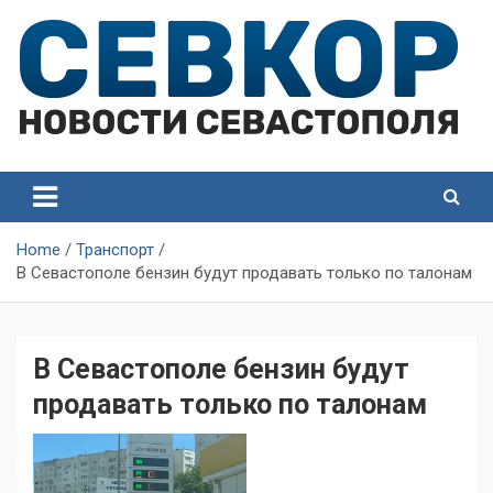
Skip
to
content
СевКор — Самые главные и актуальные новости
СевКор — Новости
Севастополя
Севастополя
Home
Транспорт
В Севастополе бензин будут продавать только по талонам
В Севастополе бензин будут
продавать только по талонам