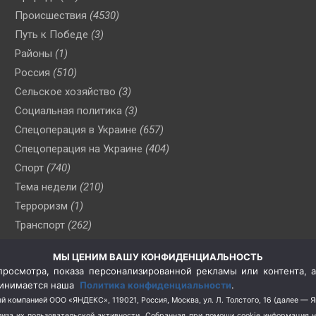
Происшествия
(4530)
Путь к Победе
(3)
Районы
(1)
Россия
(510)
Сельское хозяйство
(3)
Социальная политика
(3)
Спецоперация в Украине
(657)
Спецоперация на Украине
(404)
Спорт
(740)
Тема недели
(210)
Терроризм
(1)
Транспорт
(262)
Туризм
(178)
МЫ ЦЕНИМ ВАШУ КОНФИДЕНЦИАЛЬНОСТЬ
Флот
(76)
росмотра, показа персонализированной рекламы или контента, а
Цены
(2)
принимается наша
Политика конфиденциальности
.
Школа и спорт
(2)
й компанией ООО «ЯНДЕКС», 119021, Россия, Москва, ул. Л. Толстого, 16 (далее — 
за их пользовательской активности.
Собранная при помощи cookie информация 