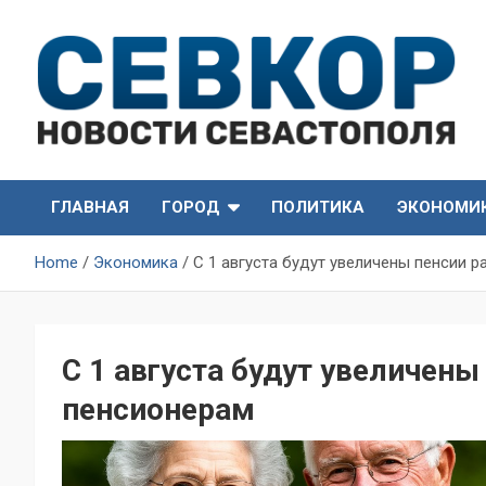
Skip
to
content
СевКор — Самые главные и актуальные новости
СевКор — Новости
Севастополя
ГЛАВНАЯ
ГОРОД
ПОЛИТИКА
ЭКОНОМИ
Севастополя
Home
Экономика
С 1 августа будут увеличены пенсии
С 1 августа будут увеличен
пенсионерам