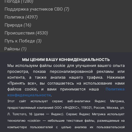
Погода
(1280)
Поддержка участников СВО
(7)
Политика
(4397)
Природа
(16)
Происшествия
(4530)
Путь к Победе
(3)
Районы
(1)
Россия
(510)
МЫ ЦЕНИМ ВАШУ КОНФИДЕНЦИАЛЬНОСТЬ
Сельское хозяйство
(3)
Мы используем файлы cookie для улучшения вашего опыта
просмотра, показа персонализированной рекламы или
Социальная политика
(3)
контента, а также анализа нашего трафика. Нажимая
Спецоперация в Украине
(657)
«Принять все», вы соглашаетесь на использование нами
Спецоперация на Украине
(404)
файлов cookie, и вами принимается наша
Политика
конфиденциальности
.
Спорт
(740)
Этот сайт использует сервис веб-аналитики Яндекс Метрика,
Тема недели
(210)
предоставляемый компанией ООО «ЯНДЕКС», 119021, Россия, Москва, ул.
Терроризм
(1)
Л. Толстого, 16 (далее — Яндекс). Сервис Яндекс Метрика использует
Транспорт
(262)
технологию «cookie» — небольшие текстовые файлы, размещаемые на
компьютере пользователей с целью анализа их пользовательской
Туризм
(178)