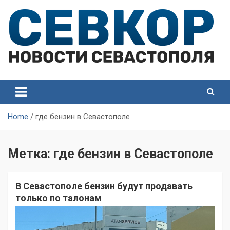
Skip
to
content
СевКор — Самые главные и актуальные новости
СевКор — Новости
Севастополя
Севастополя
Home
где бензин в Севастополе
Метка:
где бензин в Севастополе
В Севастополе бензин будут продавать
только по талонам