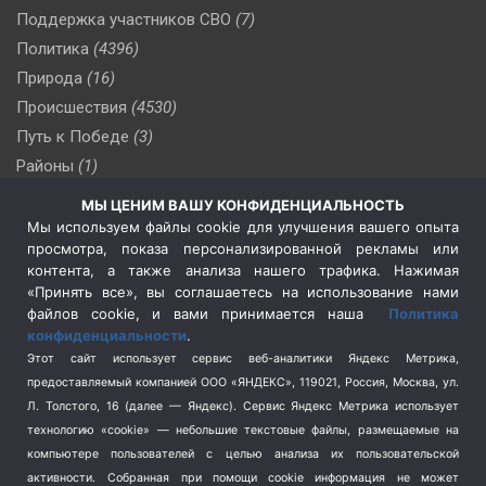
Поддержка участников СВО
(7)
Политика
(4396)
Природа
(16)
Происшествия
(4530)
Путь к Победе
(3)
Районы
(1)
Россия
(509)
МЫ ЦЕНИМ ВАШУ КОНФИДЕНЦИАЛЬНОСТЬ
Сельское хозяйство
(3)
Мы используем файлы cookie для улучшения вашего опыта
просмотра, показа персонализированной рекламы или
Социальная политика
(3)
контента, а также анализа нашего трафика. Нажимая
Спецоперация в Украине
(657)
«Принять все», вы соглашаетесь на использование нами
Спецоперация на Украине
(404)
файлов cookie, и вами принимается наша
Политика
конфиденциальности
.
Спорт
(740)
Этот сайт использует сервис веб-аналитики Яндекс Метрика,
Тема недели
(210)
предоставляемый компанией ООО «ЯНДЕКС», 119021, Россия, Москва, ул.
Терроризм
(1)
Л. Толстого, 16 (далее — Яндекс). Сервис Яндекс Метрика использует
Транспорт
(262)
технологию «cookie» — небольшие текстовые файлы, размещаемые на
компьютере пользователей с целью анализа их пользовательской
Туризм
(178)
активности.
Собранная при помощи cookie информация не может