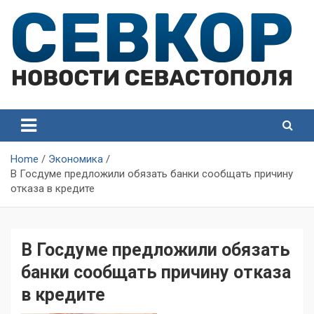
Skip
to
content
СевКор — Самые главные и актуальные новости
СевКор — Новости
Севастополя
Севастополя
Home
Экономика
В Госдуме предложили обязать банки сообщать причину
отказа в кредите
В Госдуме предложили обязать
банки сообщать причину отказа
в кредите