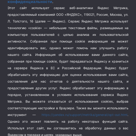
конфиденциальности
.
Спорт
(740)
Этот сайт использует сервис веб-аналитики Яндекс Метрика,
Тема недели
(210)
предоставляемый компанией ООО «ЯНДЕКС», 119021, Россия, Москва, ул.
Терроризм
(1)
Л. Толстого, 16 (далее — Яндекс). Сервис Яндекс Метрика использует
Транспорт
(262)
технологию «cookie» — небольшие текстовые файлы, размещаемые на
компьютере пользователей с целью анализа их пользовательской
Туризм
(178)
активности.
Собранная при помощи cookie информация не может
Флот
(76)
идентифицировать вас, однако может помочь нам улучшить работу
Цены
(2)
нашего сайта. Информация об использовании вами данного сайта,
Школа и спорт
(2)
собранная при помощи cookie, будет передаваться Яндексу и храниться
на сервере Яндекса в ЕС и Российской Федерации. Яндекс будет
Экология
(8)
обрабатывать эту информацию для оценки использования вами сайта,
Экономика
(1172)
составления для нас отчетов о деятельности нашего сайта, и
предоставления других услуг. Яндекс обрабатывает эту информацию в
Мы в соцсетях
порядке, установленном в условиях использования сервиса Яндекс
Метрика.
Вы можете отказаться от использования cookies, выбрав
соответствующие настройки в браузере. Также вы можете использовать
инструмент —
https://yandex.ru/support/metrika/general/opt-out.html
.
Однако это может повлиять на работу некоторых функций сайта.
Используя этот сайт, вы соглашаетесь на обработку данных о вас
Яндексом в порядке и целях, указанных выше.