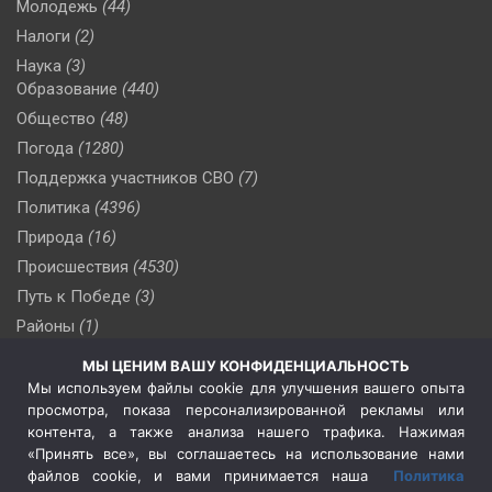
Молодежь
(44)
Налоги
(2)
Наука
(3)
Образование
(440)
Общество
(48)
Погода
(1280)
Поддержка участников СВО
(7)
Политика
(4396)
Природа
(16)
Происшествия
(4530)
Путь к Победе
(3)
Районы
(1)
Россия
(509)
МЫ ЦЕНИМ ВАШУ КОНФИДЕНЦИАЛЬНОСТЬ
Сельское хозяйство
(3)
Мы используем файлы cookie для улучшения вашего опыта
просмотра, показа персонализированной рекламы или
Социальная политика
(3)
контента, а также анализа нашего трафика. Нажимая
Спецоперация в Украине
(657)
«Принять все», вы соглашаетесь на использование нами
Спецоперация на Украине
(404)
файлов cookie, и вами принимается наша
Политика