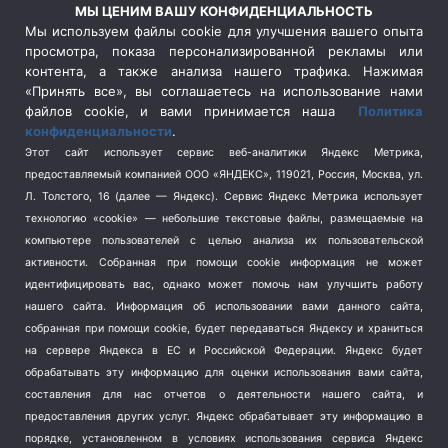
Россия
(510)
МЫ ЦЕНИМ ВАШУ КОНФИДЕНЦИАЛЬНОСТЬ
Сельское хозяйство
(3)
Мы используем файлы cookie для улучшения вашего опыта
просмотра, показа персонализированной рекламы или
Социальная политика
(3)
контента, а также анализа нашего трафика. Нажимая
Спецоперация в Украине
(657)
«Принять все», вы соглашаетесь на использование нами
Спецоперация на Украине
(404)
файлов cookie, и вами принимается наша
Политика
конфиденциальности
.
Спорт
(740)
Этот сайт использует сервис веб-аналитики Яндекс Метрика,
Тема недели
(210)
предоставляемый компанией ООО «ЯНДЕКС», 119021, Россия, Москва, ул.
Терроризм
(1)
Л. Толстого, 16 (далее — Яндекс). Сервис Яндекс Метрика использует
Транспорт
(262)
технологию «cookie» — небольшие текстовые файлы, размещаемые на
компьютере пользователей с целью анализа их пользовательской
Туризм
(178)
активности.
Собранная при помощи cookie информация не может
Флот
(76)
идентифицировать вас, однако может помочь нам улучшить работу
Цены
(2)
нашего сайта. Информация об использовании вами данного сайта,
Школа и спорт
(2)
собранная при помощи cookie, будет передаваться Яндексу и храниться
Экология
на сервере Яндекса в ЕС и Российской Федерации. Яндекс будет
(8)
обрабатывать эту информацию для оценки использования вами сайта,
Экономика
(1172)
составления для нас отчетов о деятельности нашего сайта, и
предоставления других услуг. Яндекс обрабатывает эту информацию в
Мы в соцсетях
порядке, установленном в условиях использования сервиса Яндекс