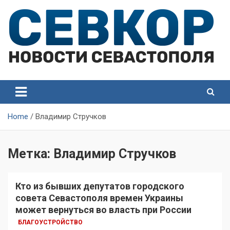
Skip
to
content
СевКор — Самые главные и актуальные новости
СевКор — Новости
Севастополя
Севастополя
Home
Владимир Стручков
Метка:
Владимир Стручков
Кто из бывших депутатов городского
совета Севастополя времен Украины
может вернуться во власть при России
БЛАГОУСТРОЙСТВО