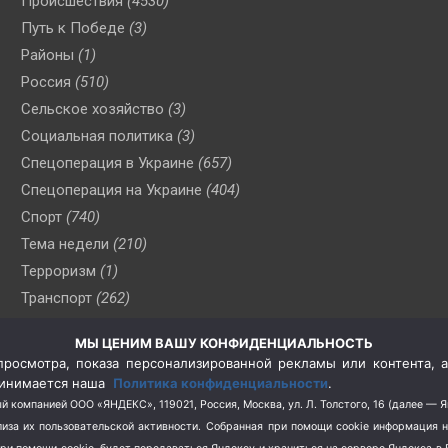
Происшествия
(4530)
Путь к Победе
(3)
Районы
(1)
Россия
(510)
Сельское хозяйство
(3)
Социальная политика
(3)
Спецоперация в Украине
(657)
Спецоперация на Украине
(404)
Спорт
(740)
Тема недели
(210)
Терроризм
(1)
Транспорт
(262)
Туризм
(178)
МЫ ЦЕНИМ ВАШУ КОНФИДЕНЦИАЛЬНОСТЬ
Флот
(76)
росмотра, показа персонализированной рекламы или контента, а
Цены
(2)
принимается наша
Политика конфиденциальности
.
Школа и спорт
(2)
й компанией ООО «ЯНДЕКС», 119021, Россия, Москва, ул. Л. Толстого, 16 (далее — 
за их пользовательской активности.
Собранная при помощи cookie информация 
Экология
(8)