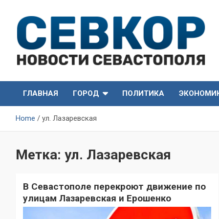
Skip
to
content
СевКор — Самые главные и актуальные новости
СевКор — Новости
Севастополя
ГЛАВНАЯ
ГОРОД
ПОЛИТИКА
ЭКОНОМИ
Севастополя
Home
ул. Лазаревская
Метка:
ул. Лазаревская
В Севастополе перекроют движение по
улицам Лазаревская и Ерошенко