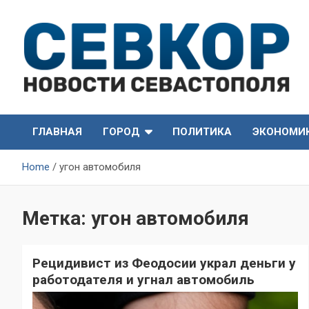
Skip
to
content
СевКор — Самые главные и актуальные новости
СевКор — Новости
Севастополя
ГЛАВНАЯ
ГОРОД
ПОЛИТИКА
ЭКОНОМИ
Севастополя
Home
угон автомобиля
Метка:
угон автомобиля
Рецидивист из Феодосии украл деньги у
работодателя и угнал автомобиль