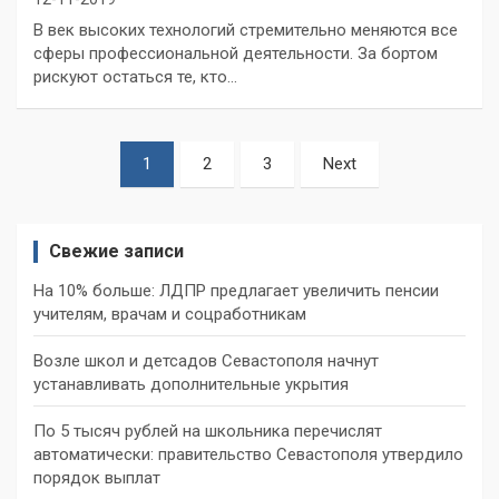
В век высоких технологий стремительно меняются все
сферы профессиональной деятельности. За бортом
рискуют остаться те, кто…
Пагинация
1
2
3
Next
записей
Свежие записи
На 10% больше: ЛДПР предлагает увеличить пенсии
учителям, врачам и соцработникам
Возле школ и детсадов Севастополя начнут
устанавливать дополнительные укрытия
По 5 тысяч рублей на школьника перечислят
автоматически: правительство Севастополя утвердило
порядок выплат