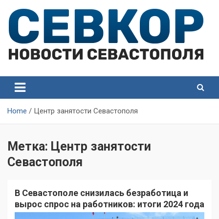
Skip
to
content
СевКор — Самые главные и актуальные новости
СевКор — Новости
Севастополя
Севастополя
Home
Центр занятости Севастополя
Метка:
Центр занятости
Севастополя
В Севастополе снизилась безработица и
вырос спрос на работников: итоги 2024 года