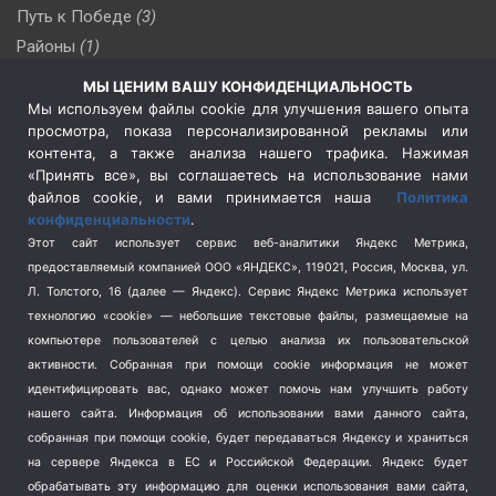
Путь к Победе
(3)
Районы
(1)
Россия
(510)
МЫ ЦЕНИМ ВАШУ КОНФИДЕНЦИАЛЬНОСТЬ
Сельское хозяйство
(3)
Мы используем файлы cookie для улучшения вашего опыта
просмотра, показа персонализированной рекламы или
Социальная политика
(3)
контента, а также анализа нашего трафика. Нажимая
Спецоперация в Украине
(657)
«Принять все», вы соглашаетесь на использование нами
Спецоперация на Украине
(404)
файлов cookie, и вами принимается наша
Политика
конфиденциальности
.
Спорт
(740)
Этот сайт использует сервис веб-аналитики Яндекс Метрика,
Тема недели
(210)
предоставляемый компанией ООО «ЯНДЕКС», 119021, Россия, Москва, ул.
Терроризм
(1)
Л. Толстого, 16 (далее — Яндекс). Сервис Яндекс Метрика использует
Транспорт
(262)
технологию «cookie» — небольшие текстовые файлы, размещаемые на
компьютере пользователей с целью анализа их пользовательской
Туризм
(178)
активности.
Собранная при помощи cookie информация не может
Флот
(76)
идентифицировать вас, однако может помочь нам улучшить работу
Цены
(2)
нашего сайта. Информация об использовании вами данного сайта,
Школа и спорт
(2)
собранная при помощи cookie, будет передаваться Яндексу и храниться
Экология
(8)
на сервере Яндекса в ЕС и Российской Федерации. Яндекс будет
обрабатывать эту информацию для оценки использования вами сайта,
Экономика
(1172)