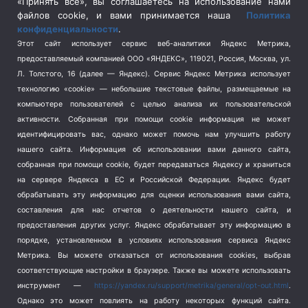
«Принять все», вы соглашаетесь на использование нами
Спецоперация на Украине
(404)
файлов cookie, и вами принимается наша
Политика
конфиденциальности
.
Спорт
(740)
Этот сайт использует сервис веб-аналитики Яндекс Метрика,
Тема недели
(210)
предоставляемый компанией ООО «ЯНДЕКС», 119021, Россия, Москва, ул.
Терроризм
(1)
Л. Толстого, 16 (далее — Яндекс). Сервис Яндекс Метрика использует
Транспорт
(262)
технологию «cookie» — небольшие текстовые файлы, размещаемые на
компьютере пользователей с целью анализа их пользовательской
Туризм
(178)
активности.
Собранная при помощи cookie информация не может
Флот
(76)
идентифицировать вас, однако может помочь нам улучшить работу
Цены
(2)
нашего сайта. Информация об использовании вами данного сайта,
Школа и спорт
(2)
собранная при помощи cookie, будет передаваться Яндексу и храниться
на сервере Яндекса в ЕС и Российской Федерации. Яндекс будет
Экология
(8)
обрабатывать эту информацию для оценки использования вами сайта,
Экономика
(1172)
составления для нас отчетов о деятельности нашего сайта, и
предоставления других услуг. Яндекс обрабатывает эту информацию в
Мы в соцсетях
порядке, установленном в условиях использования сервиса Яндекс
Метрика.
Вы можете отказаться от использования cookies, выбрав
соответствующие настройки в браузере. Также вы можете использовать
инструмент —
https://yandex.ru/support/metrika/general/opt-out.html
.
Однако это может повлиять на работу некоторых функций сайта.