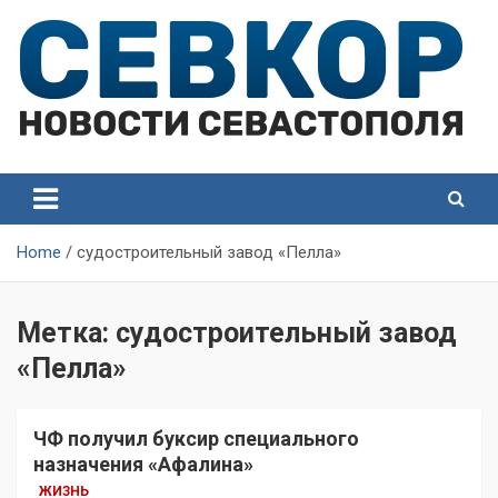
Skip
to
content
СевКор — Самые главные и актуальные новости
СевКор — Новости
Севастополя
Севастополя
Home
судостроительный завод «Пелла»
Метка:
судостроительный завод
«Пелла»
ЧФ получил буксир специального
назначения «Афалина»
ЖИЗНЬ