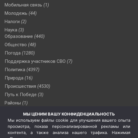
Мобильная связь
(1)
Молодежь
(44)
Налоги
(2)
Наука
(3)
Образование
(440)
Общество
(48)
Погода
(1280)
Поддержка участников СВО
(7)
Политика
(4397)
Природа
(16)
Происшествия
(4530)
Путь к Победе
(3)
Районы
(1)
Россия
(510)
МЫ ЦЕНИМ ВАШУ КОНФИДЕНЦИАЛЬНОСТЬ
Сельское хозяйство
(3)
Мы используем файлы cookie для улучшения вашего опыта
просмотра, показа персонализированной рекламы или
Социальная политика
(3)
контента, а также анализа нашего трафика. Нажимая
Спецоперация в Украине
(657)