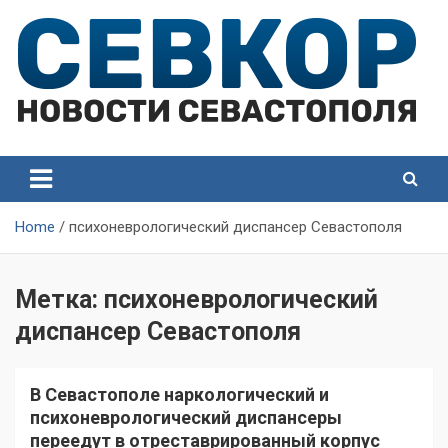
Skip
to
content
СевКор — Самые главные и актуальные новости
СевКор — Новости
Севастополя
Севастополя
Home
психоневрологический диспансер Севастополя
Метка:
психоневрологический
диспансер Севастополя
В Севастополе наркологический и
психоневрологический диспансеры
переедут в отреставрированный корпус