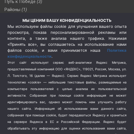
Путь к Победе
(3)
Районы
(1)
Россия
(510)
МЫ ЦЕНИМ ВАШУ КОНФИДЕНЦИАЛЬНОСТЬ
Сельское хозяйство
(3)
Мы используем файлы cookie для улучшения вашего опыта
просмотра, показа персонализированной рекламы или
Социальная политика
(3)
контента, а также анализа нашего трафика. Нажимая
Спецоперация в Украине
(657)
«Принять все», вы соглашаетесь на использование нами
Спецоперация на Украине
(404)
файлов cookie, и вами принимается наша
Политика
конфиденциальности
.
Спорт
(740)
Этот сайт использует сервис веб-аналитики Яндекс Метрика,
Тема недели
(210)
предоставляемый компанией ООО «ЯНДЕКС», 119021, Россия, Москва, ул.
Терроризм
(1)
Л. Толстого, 16 (далее — Яндекс). Сервис Яндекс Метрика использует
Транспорт
(262)
технологию «cookie» — небольшие текстовые файлы, размещаемые на
компьютере пользователей с целью анализа их пользовательской
Туризм
(178)
активности.
Собранная при помощи cookie информация не может
Флот
(76)
идентифицировать вас, однако может помочь нам улучшить работу
Цены
(2)
нашего сайта. Информация об использовании вами данного сайта,
Школа и спорт
(2)
собранная при помощи cookie, будет передаваться Яндексу и храниться
Экология
на сервере Яндекса в ЕС и Российской Федерации. Яндекс будет
(8)
обрабатывать эту информацию для оценки использования вами сайта,
Экономика
(1172)