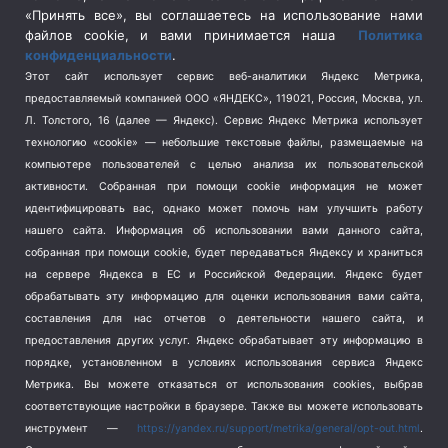
Спецоперация в Украине
(657)
«Принять все», вы соглашаетесь на использование нами
Спецоперация на Украине
(404)
файлов cookie, и вами принимается наша
Политика
конфиденциальности
.
Спорт
(740)
Этот сайт использует сервис веб-аналитики Яндекс Метрика,
Тема недели
(210)
предоставляемый компанией ООО «ЯНДЕКС», 119021, Россия, Москва, ул.
Терроризм
(1)
Л. Толстого, 16 (далее — Яндекс). Сервис Яндекс Метрика использует
Транспорт
(262)
технологию «cookie» — небольшие текстовые файлы, размещаемые на
компьютере пользователей с целью анализа их пользовательской
Туризм
(178)
активности.
Собранная при помощи cookie информация не может
Флот
(76)
идентифицировать вас, однако может помочь нам улучшить работу
Цены
(2)
нашего сайта. Информация об использовании вами данного сайта,
Школа и спорт
(2)
собранная при помощи cookie, будет передаваться Яндексу и храниться
Экология
(8)
на сервере Яндекса в ЕС и Российской Федерации. Яндекс будет
обрабатывать эту информацию для оценки использования вами сайта,
Экономика
(1172)
составления для нас отчетов о деятельности нашего сайта, и
предоставления других услуг. Яндекс обрабатывает эту информацию в
Мы в соцсетях
порядке, установленном в условиях использования сервиса Яндекс
Метрика.
Вы можете отказаться от использования cookies, выбрав
соответствующие настройки в браузере. Также вы можете использовать
инструмент —
https://yandex.ru/support/metrika/general/opt-out.html
.