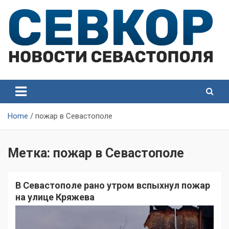
Skip
to
content
СевКор — Самые главные и актуальные новости
СевКор — Новости
Севастополя
Севастополя
Home
пожар в Севастополе
Метка:
пожар в Севастополе
В Севастополе рано утром вспыхнул пожар
на улице Кряжева