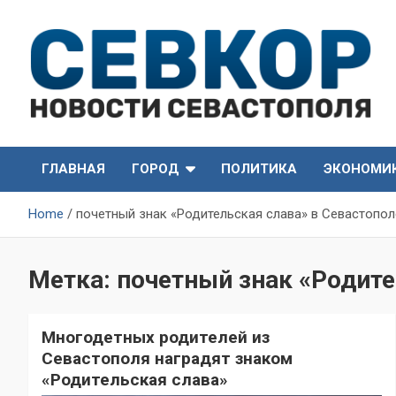
Skip
to
content
СевКор — Самые главные и актуальные новости
СевКор — Новости
Севастополя
ГЛАВНАЯ
ГОРОД
ПОЛИТИКА
ЭКОНОМИ
Севастополя
Home
почетный знак «Родительская слава» в Севастопол
Метка:
почетный знак «Родите
Многодетных родителей из
Севастополя наградят знаком
«Родительская слава»