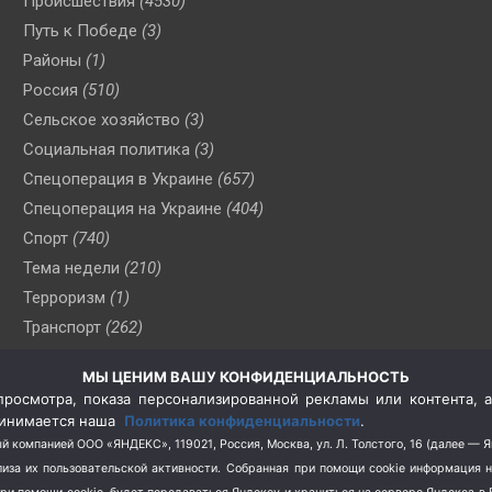
Происшествия
(4530)
Путь к Победе
(3)
Районы
(1)
Россия
(510)
Сельское хозяйство
(3)
Социальная политика
(3)
Спецоперация в Украине
(657)
Спецоперация на Украине
(404)
Спорт
(740)
Тема недели
(210)
Терроризм
(1)
Транспорт
(262)
Туризм
(178)
МЫ ЦЕНИМ ВАШУ КОНФИДЕНЦИАЛЬНОСТЬ
Флот
(76)
росмотра, показа персонализированной рекламы или контента, а
Цены
(2)
принимается наша
Политика конфиденциальности
.
Школа и спорт
(2)
й компанией ООО «ЯНДЕКС», 119021, Россия, Москва, ул. Л. Толстого, 16 (далее — 
за их пользовательской активности.
Собранная при помощи cookie информация 
Экология
(8)