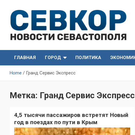
Skip
to
content
СевКор — Самые главные и актуальные новости
СевКор — Новости
Севастополя
ГЛАВНАЯ
ГОРОД
ПОЛИТИКА
ЭКОНОМИ
Севастополя
Home
Гранд Сервис Экспресс
Метка:
Гранд Сервис Экспресс
4,5 тысячи пассажиров встретят Новый
год в поездах по пути в Крым