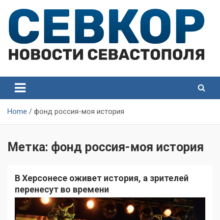
Skip
to
content
СевКор — Самые главные и актуальные новости
СевКор — Новости
Севастополя
Севастополя
Home
фонд россия-моя история
Метка:
фонд россия-моя история
В Херсонесе оживет история, а зрителей
перенесут во времени