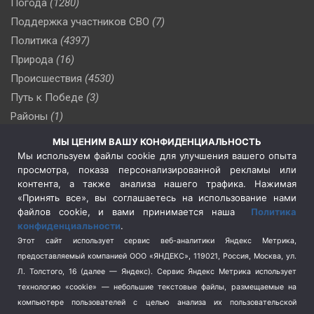
Погода
(1280)
Поддержка участников СВО
(7)
Политика
(4397)
Природа
(16)
Происшествия
(4530)
Путь к Победе
(3)
Районы
(1)
Россия
(510)
МЫ ЦЕНИМ ВАШУ КОНФИДЕНЦИАЛЬНОСТЬ
Сельское хозяйство
(3)
Мы используем файлы cookie для улучшения вашего опыта
просмотра, показа персонализированной рекламы или
Социальная политика
(3)
контента, а также анализа нашего трафика. Нажимая
Спецоперация в Украине
(657)
«Принять все», вы соглашаетесь на использование нами
Спецоперация на Украине
(404)
файлов cookie, и вами принимается наша
Политика
конфиденциальности
.
Спорт
(740)
Этот сайт использует сервис веб-аналитики Яндекс Метрика,
Тема недели
(210)
предоставляемый компанией ООО «ЯНДЕКС», 119021, Россия, Москва, ул.
Терроризм
(1)
Л. Толстого, 16 (далее — Яндекс). Сервис Яндекс Метрика использует
Транспорт
(262)
технологию «cookie» — небольшие текстовые файлы, размещаемые на
компьютере пользователей с целью анализа их пользовательской
Туризм
(178)