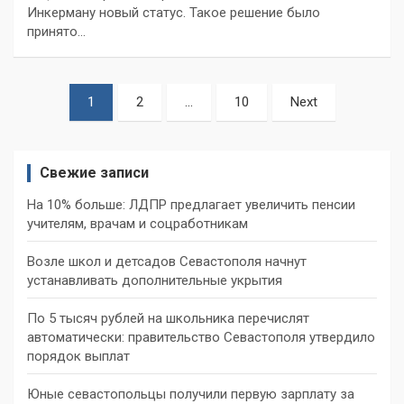
Инкерману новый статус. Такое решение было
принято…
Пагинация
1
2
…
10
Next
записей
Свежие записи
На 10% больше: ЛДПР предлагает увеличить пенсии
учителям, врачам и соцработникам
Возле школ и детсадов Севастополя начнут
устанавливать дополнительные укрытия
По 5 тысяч рублей на школьника перечислят
автоматически: правительство Севастополя утвердило
порядок выплат
Юные севастопольцы получили первую зарплату за