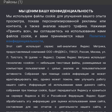
Районы
(1)
Россия
(510)
МЫ ЦЕНИМ ВАШУ КОНФИДЕНЦИАЛЬНОСТЬ
Сельское хозяйство
(3)
Мы используем файлы cookie для улучшения вашего опыта
просмотра, показа персонализированной рекламы или
Социальная политика
(3)
контента, а также анализа нашего трафика. Нажимая
Спецоперация в Украине
(657)
«Принять все», вы соглашаетесь на использование нами
Спецоперация на Украине
(404)
файлов cookie, и вами принимается наша
Политика
конфиденциальности
.
Спорт
(740)
Этот сайт использует сервис веб-аналитики Яндекс Метрика,
Тема недели
(210)
предоставляемый компанией ООО «ЯНДЕКС», 119021, Россия, Москва, ул.
Терроризм
(1)
Л. Толстого, 16 (далее — Яндекс). Сервис Яндекс Метрика использует
Транспорт
(262)
технологию «cookie» — небольшие текстовые файлы, размещаемые на
компьютере пользователей с целью анализа их пользовательской
Туризм
(178)
активности.
Собранная при помощи cookie информация не может
Флот
(76)
идентифицировать вас, однако может помочь нам улучшить работу
Цены
(2)
нашего сайта. Информация об использовании вами данного сайта,
Школа и спорт
(2)
собранная при помощи cookie, будет передаваться Яндексу и храниться
Экология
(8)
на сервере Яндекса в ЕС и Российской Федерации. Яндекс будет
обрабатывать эту информацию для оценки использования вами сайта,
Экономика
(1172)
составления для нас отчетов о деятельности нашего сайта, и