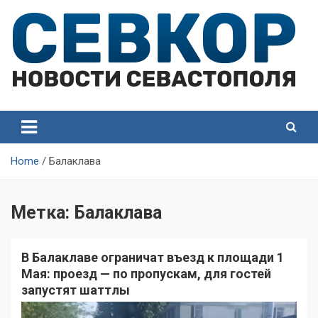
Skip
to
content
СевКор — Самые главные и актуальные новости
СевКор — Новости
Севастополя
Севастополя
Home
Балаклава
Метка:
Балаклава
В Балаклаве ограничат въезд к площади 1
Мая: проезд — по пропускам, для гостей
запустят шаттлы