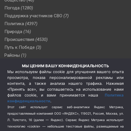
Погода
(1280)
Поддержка участников СВО
(7)
Политика
(4397)
Природа
(16)
Происшествия
(4530)
Путь к Победе
(3)
Районы
(1)
Россия
(510)
МЫ ЦЕНИМ ВАШУ КОНФИДЕНЦИАЛЬНОСТЬ
Сельское хозяйство
(3)
Мы используем файлы cookie для улучшения вашего опыта
просмотра, показа персонализированной рекламы или
Социальная политика
(3)
контента, а также анализа нашего трафика. Нажимая
Спецоперация в Украине
(657)
«Принять все», вы соглашаетесь на использование нами
Спецоперация на Украине
(404)
файлов cookie, и вами принимается наша
Политика
конфиденциальности
.
Спорт
(740)
Этот сайт использует сервис веб-аналитики Яндекс Метрика,
Тема недели
(210)
предоставляемый компанией ООО «ЯНДЕКС», 119021, Россия, Москва, ул.
Терроризм
(1)
Л. Толстого, 16 (далее — Яндекс). Сервис Яндекс Метрика использует
Транспорт
(262)
технологию «cookie» — небольшие текстовые файлы, размещаемые на