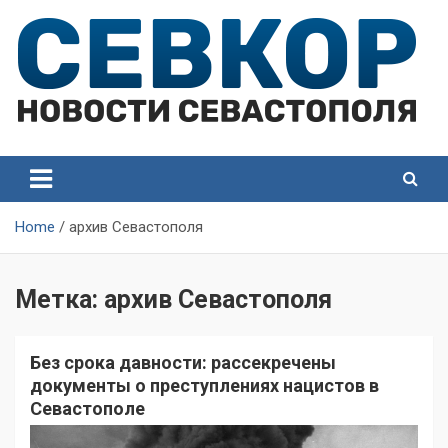
Skip
to
content
СевКор — Самые главные и актуальные новости
СевКор — Новости
Севастополя
Севастополя
Home
архив Севастополя
Метка:
архив Севастополя
Без срока давности: рассекречены
документы о преступлениях нацистов в
Севастополе