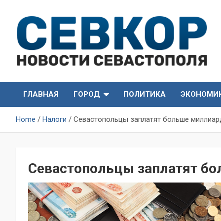
Skip
to
content
СевКор — Самые главные и актуальные новости
СевКор — Новости
Севастополя
ГЛАВНАЯ
ГОРОД
ПОЛИТИКА
ЭКОНОМИ
Севастополя
Home
Налоги
Севастопольцы заплатят больше миллиар
Севастопольцы заплатят б