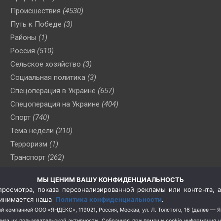
Происшествия
(4530)
Путь к Победе
(3)
Районы
(1)
Россия
(510)
Сельское хозяйство
(3)
Социальная политика
(3)
Спецоперация в Украине
(657)
Спецоперация на Украине
(404)
Спорт
(740)
Тема недели
(210)
Терроризм
(1)
Транспорт
(262)
Туризм
(178)
МЫ ЦЕНИМ ВАШУ КОНФИДЕНЦИАЛЬНОСТЬ
Флот
(76)
росмотра, показа персонализированной рекламы или контента, а
Цены
(2)
принимается наша
Политика конфиденциальности
.
Школа и спорт
(2)
й компанией ООО «ЯНДЕКС», 119021, Россия, Москва, ул. Л. Толстого, 16 (далее — 
за их пользовательской активности.
Собранная при помощи cookie информация 