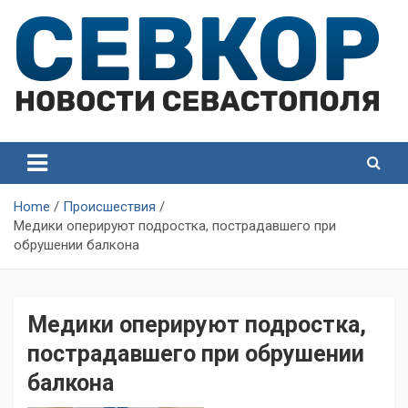
Skip
to
content
СевКор — Самые главные и актуальные новости
СевКор — Новости
Севастополя
Севастополя
Home
Происшествия
Медики оперируют подростка, пострадавшего при
обрушении балкона
Медики оперируют подростка,
пострадавшего при обрушении
балкона