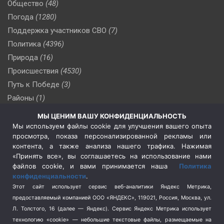
Общество
(48)
Погода
(1280)
Поддержка участников СВО
(7)
Политика
(4396)
Природа
(16)
Происшествия
(4530)
Путь к Победе
(3)
Районы
(1)
Россия
(510)
МЫ ЦЕНИМ ВАШУ КОНФИДЕНЦИАЛЬНОСТЬ
Сельское хозяйство
(3)
Мы используем файлы cookie для улучшения вашего опыта
просмотра, показа персонализированной рекламы или
Социальная политика
(3)
контента, а также анализа нашего трафика. Нажимая
Спецоперация в Украине
(657)
«Принять все», вы соглашаетесь на использование нами
Спецоперация на Украине
(404)
файлов cookie, и вами принимается наша
Политика
конфиденциальности
.
Спорт
(740)
Этот сайт использует сервис веб-аналитики Яндекс Метрика,
Тема недели
(210)
предоставляемый компанией ООО «ЯНДЕКС», 119021, Россия, Москва, ул.
Терроризм
(1)
Л. Толстого, 16 (далее — Яндекс). Сервис Яндекс Метрика использует
Транспорт
(262)
технологию «cookie» — небольшие текстовые файлы, размещаемые на