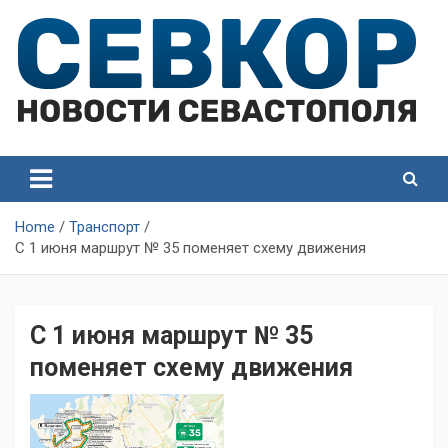
Skip
to
content
СевКор — Самые главные и актуальные новости
СевКор — Новости
Севастополя
Севастополя
Home
Транспорт
С 1 июня маршрут № 35 поменяет схему движения
С 1 июня маршрут № 35
поменяет схему движения