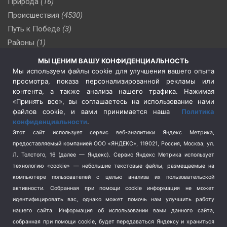
Природа
(16)
Происшествия
(4530)
Путь к Победе
(3)
Районы
(1)
Россия
(510)
МЫ ЦЕНИМ ВАШУ КОНФИДЕНЦИАЛЬНОСТЬ
Сельское хозяйство
(3)
Мы используем файлы cookie для улучшения вашего опыта
просмотра, показа персонализированной рекламы или
Социальная политика
(3)
контента, а также анализа нашего трафика. Нажимая
Спецоперация в Украине
(657)
«Принять все», вы соглашаетесь на использование нами
Спецоперация на Украине
(404)
файлов cookie, и вами принимается наша
Политика
конфиденциальности
.
Спорт
(740)
Этот сайт использует сервис веб-аналитики Яндекс Метрика,
Тема недели
(210)
предоставляемый компанией ООО «ЯНДЕКС», 119021, Россия, Москва, ул.
Терроризм
(1)
Л. Толстого, 16 (далее — Яндекс). Сервис Яндекс Метрика использует
Транспорт
(262)
технологию «cookie» — небольшие текстовые файлы, размещаемые на
компьютере пользователей с целью анализа их пользовательской
Туризм
(178)
активности.
Собранная при помощи cookie информация не может
Флот
(76)
идентифицировать вас, однако может помочь нам улучшить работу
Цены
(2)
нашего сайта. Информация об использовании вами данного сайта,
Школа и спорт
(2)
собранная при помощи cookie, будет передаваться Яндексу и храниться