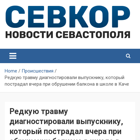
Skip
to
content
СевКор — Самые главные и актуальные новости
СевКор — Новости
Севастополя
Севастополя
Home
Происшествия
Редкую травму диагностировали выпускнику, который
пострадал вчера при обрушении балкона в школе в Каче
Редкую травму
диагностировали выпускнику,
который пострадал вчера при