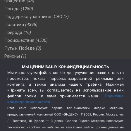
Общество
(48)
Погода
(1280)
Поддержка участников СВО
(7)
Политика
(4396)
Природа
(16)
Происшествия
(4530)
Путь к Победе
(3)
Районы
(1)
Россия
(510)
МЫ ЦЕНИМ ВАШУ КОНФИДЕНЦИАЛЬНОСТЬ
Сельское хозяйство
(3)
Мы используем файлы cookie для улучшения вашего опыта
просмотра, показа персонализированной рекламы или
Социальная политика
(3)
контента, а также анализа нашего трафика. Нажимая
Спецоперация в Украине
(657)
«Принять все», вы соглашаетесь на использование нами
Спецоперация на Украине
(404)
файлов cookie, и вами принимается наша
Политика
конфиденциальности
.
Спорт
(740)
Этот сайт использует сервис веб-аналитики Яндекс Метрика,
Тема недели
(210)
предоставляемый компанией ООО «ЯНДЕКС», 119021, Россия, Москва, ул.
Терроризм
(1)
Л. Толстого, 16 (далее — Яндекс). Сервис Яндекс Метрика использует
Транспорт
(262)
технологию «cookie» — небольшие текстовые файлы, размещаемые на