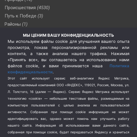
Происшествия
(4530)
Путь к Победе
(3)
Районы
(1)
Россия
(510)
МЫ ЦЕНИМ ВАШУ КОНФИДЕНЦИАЛЬНОСТЬ
Сельское хозяйство
(3)
Мы используем файлы cookie для улучшения вашего опыта
просмотра, показа персонализированной рекламы или
Социальная политика
(3)
контента, а также анализа нашего трафика. Нажимая
Спецоперация в Украине
(657)
«Принять все», вы соглашаетесь на использование нами
Спецоперация на Украине
(404)
файлов cookie, и вами принимается наша
Политика
конфиденциальности
.
Спорт
(740)
Этот сайт использует сервис веб-аналитики Яндекс Метрика,
Тема недели
(210)
предоставляемый компанией ООО «ЯНДЕКС», 119021, Россия, Москва, ул.
Терроризм
(1)
Л. Толстого, 16 (далее — Яндекс). Сервис Яндекс Метрика использует
Транспорт
(262)
технологию «cookie» — небольшие текстовые файлы, размещаемые на
компьютере пользователей с целью анализа их пользовательской
Туризм
(178)
активности.
Собранная при помощи cookie информация не может
Флот
(76)
идентифицировать вас, однако может помочь нам улучшить работу
Цены
(2)
нашего сайта. Информация об использовании вами данного сайта,
Школа и спорт
(2)
собранная при помощи cookie, будет передаваться Яндексу и храниться