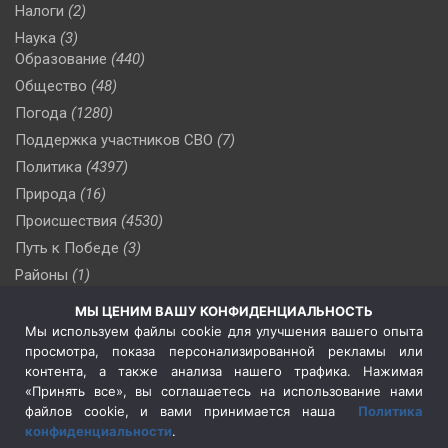
Налоги
(2)
Наука
(3)
Образование
(440)
Общество
(48)
Погода
(1280)
Поддержка участников СВО
(7)
Политика
(4397)
Природа
(16)
Происшествия
(4530)
Путь к Победе
(3)
Районы
(1)
Россия
(510)
МЫ ЦЕНИМ ВАШУ КОНФИДЕНЦИАЛЬНОСТЬ
Сельское хозяйство
(3)
Мы используем файлы cookie для улучшения вашего опыта
просмотра, показа персонализированной рекламы или
Социальная политика
(3)
контента, а также анализа нашего трафика. Нажимая
Спецоперация в Украине
(657)
«Принять все», вы соглашаетесь на использование нами
Спецоперация на Украине
(404)
файлов cookie, и вами принимается наша
Политика
конфиденциальности
.
Спорт
(740)