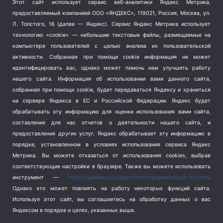
Этот сайт использует сервис веб-аналитики Яндекс Метрика,
Тема недели
(210)
предоставляемый компанией ООО «ЯНДЕКС», 119021, Россия, Москва, ул.
Терроризм
(1)
Л. Толстого, 16 (далее — Яндекс). Сервис Яндекс Метрика использует
Транспорт
(262)
технологию «cookie» — небольшие текстовые файлы, размещаемые на
компьютере пользователей с целью анализа их пользовательской
Туризм
(178)
активности.
Собранная при помощи cookie информация не может
Флот
(76)
идентифицировать вас, однако может помочь нам улучшить работу
Цены
(2)
нашего сайта. Информация об использовании вами данного сайта,
Школа и спорт
(2)
собранная при помощи cookie, будет передаваться Яндексу и храниться
на сервере Яндекса в ЕС и Российской Федерации. Яндекс будет
Экология
(8)
обрабатывать эту информацию для оценки использования вами сайта,
Экономика
(1172)
составления для нас отчетов о деятельности нашего сайта, и
предоставления других услуг. Яндекс обрабатывает эту информацию в
Мы в соцсетях
порядке, установленном в условиях использования сервиса Яндекс
Метрика.
Вы можете отказаться от использования cookies, выбрав
соответствующие настройки в браузере. Также вы можете использовать
инструмент —
https://yandex.ru/support/metrika/general/opt-out.html
.
Однако это может повлиять на работу некоторых функций сайта.
Используя этот сайт, вы соглашаетесь на обработку данных о вас
Яндексом в порядке и целях, указанных выше.
Copyright © 2026
СевКор — Новости Севастополя