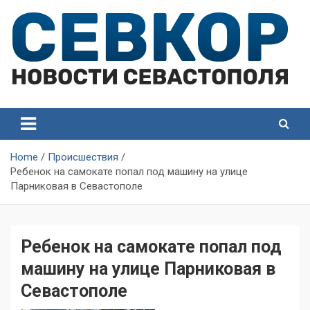
Skip
to
content
СевКор — Самые главные и актуальные новости
СевКор — Новости
Севастополя
Севастополя
Home
Происшествия
Ребенок на самокате попал под машину на улице
Парниковая в Севастополе
Ребенок на самокате попал под
машину на улице Парниковая в
Севастополе