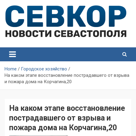
Skip
to
content
СевКор — Самые главные и актуальные новости
СевКор — Новости
Севастополя
Севастополя
Home
Городское хозяйство
На каком этапе восстановление пострадавшего от взрыва
и пожара дома на Корчагина,20
На каком этапе восстановление
пострадавшего от взрыва и
пожара дома на Корчагина,20