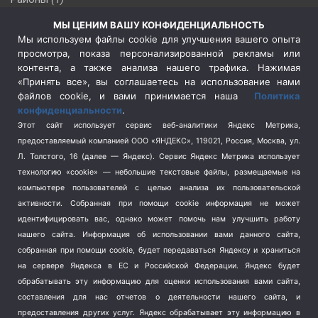
Россия
(510)
МЫ ЦЕНИМ ВАШУ КОНФИДЕНЦИАЛЬНОСТЬ
Сельское хозяйство
(3)
Мы используем файлы cookie для улучшения вашего опыта
просмотра, показа персонализированной рекламы или
Социальная политика
(3)
контента, а также анализа нашего трафика. Нажимая
Спецоперация в Украине
(657)
«Принять все», вы соглашаетесь на использование нами
Спецоперация на Украине
(404)
файлов cookie, и вами принимается наша
Политика
конфиденциальности
.
Спорт
(740)
Этот сайт использует сервис веб-аналитики Яндекс Метрика,
Тема недели
(210)
предоставляемый компанией ООО «ЯНДЕКС», 119021, Россия, Москва, ул.
Терроризм
(1)
Л. Толстого, 16 (далее — Яндекс). Сервис Яндекс Метрика использует
Транспорт
(262)
технологию «cookie» — небольшие текстовые файлы, размещаемые на
компьютере пользователей с целью анализа их пользовательской
Туризм
(178)
активности.
Собранная при помощи cookie информация не может
Флот
(76)
идентифицировать вас, однако может помочь нам улучшить работу
Цены
(2)
нашего сайта. Информация об использовании вами данного сайта,
Школа и спорт
(2)
собранная при помощи cookie, будет передаваться Яндексу и храниться
на сервере Яндекса в ЕС и Российской Федерации. Яндекс будет
Экология
(8)
обрабатывать эту информацию для оценки использования вами сайта,
Экономика
(1172)
составления для нас отчетов о деятельности нашего сайта, и
предоставления других услуг. Яндекс обрабатывает эту информацию в