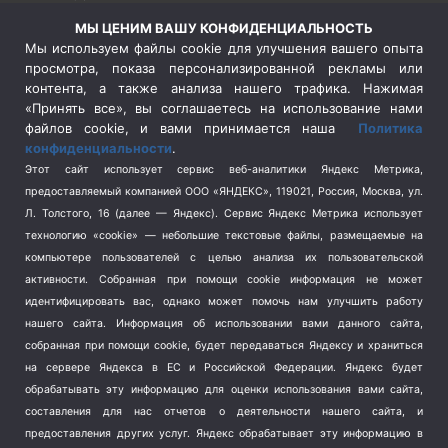
Россия
(510)
МЫ ЦЕНИМ ВАШУ КОНФИДЕНЦИАЛЬНОСТЬ
Сельское хозяйство
(3)
Мы используем файлы cookie для улучшения вашего опыта
просмотра, показа персонализированной рекламы или
Социальная политика
(3)
контента, а также анализа нашего трафика. Нажимая
Спецоперация в Украине
(657)
«Принять все», вы соглашаетесь на использование нами
Спецоперация на Украине
(404)
файлов cookie, и вами принимается наша
Политика
конфиденциальности
.
Спорт
(740)
Этот сайт использует сервис веб-аналитики Яндекс Метрика,
Тема недели
(210)
предоставляемый компанией ООО «ЯНДЕКС», 119021, Россия, Москва, ул.
Терроризм
(1)
Л. Толстого, 16 (далее — Яндекс). Сервис Яндекс Метрика использует
Транспорт
(262)
технологию «cookie» — небольшие текстовые файлы, размещаемые на
компьютере пользователей с целью анализа их пользовательской
Туризм
(178)
активности.
Собранная при помощи cookie информация не может
Флот
(76)
идентифицировать вас, однако может помочь нам улучшить работу
Цены
(2)
нашего сайта. Информация об использовании вами данного сайта,
Школа и спорт
(2)
собранная при помощи cookie, будет передаваться Яндексу и храниться
на сервере Яндекса в ЕС и Российской Федерации. Яндекс будет
Экология
(8)
обрабатывать эту информацию для оценки использования вами сайта,
Экономика
(1172)
составления для нас отчетов о деятельности нашего сайта, и
предоставления других услуг. Яндекс обрабатывает эту информацию в
Мы в соцсетях