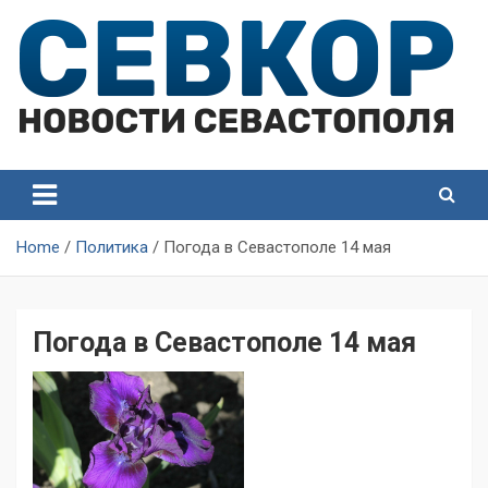
Skip
to
content
СевКор — Самые главные и актуальные новости
СевКор — Новости
Севастополя
Севастополя
Home
Политика
Погода в Севастополе 14 мая
Погода в Севастополе 14 мая