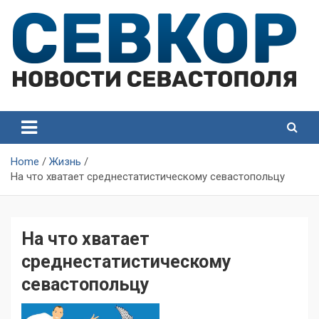
Skip
to
content
СевКор — Самые главные и актуальные новости
СевКор — Новости
Севастополя
Севастополя
Home
Жизнь
На что хватает среднестатистическому севастопольцу
На что хватает
среднестатистическому
севастопольцу