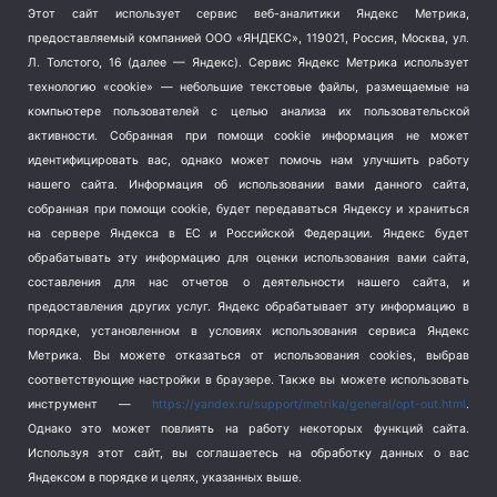
Этот сайт использует сервис веб-аналитики Яндекс Метрика,
Тема недели
(210)
предоставляемый компанией ООО «ЯНДЕКС», 119021, Россия, Москва, ул.
Терроризм
(1)
Л. Толстого, 16 (далее — Яндекс). Сервис Яндекс Метрика использует
Транспорт
(262)
технологию «cookie» — небольшие текстовые файлы, размещаемые на
компьютере пользователей с целью анализа их пользовательской
Туризм
(178)
активности.
Собранная при помощи cookie информация не может
Флот
(76)
идентифицировать вас, однако может помочь нам улучшить работу
Цены
(2)
нашего сайта. Информация об использовании вами данного сайта,
Школа и спорт
(2)
собранная при помощи cookie, будет передаваться Яндексу и храниться
Экология
на сервере Яндекса в ЕС и Российской Федерации. Яндекс будет
(8)
обрабатывать эту информацию для оценки использования вами сайта,
Экономика
(1172)
составления для нас отчетов о деятельности нашего сайта, и
предоставления других услуг. Яндекс обрабатывает эту информацию в
Мы в соцсетях
порядке, установленном в условиях использования сервиса Яндекс
Метрика.
Вы можете отказаться от использования cookies, выбрав
соответствующие настройки в браузере. Также вы можете использовать
инструмент —
https://yandex.ru/support/metrika/general/opt-out.html
.
Однако это может повлиять на работу некоторых функций сайта.
Используя этот сайт, вы соглашаетесь на обработку данных о вас
Яндексом в порядке и целях, указанных выше.
Copyright © 2026
СевКор — Новости Севастополя