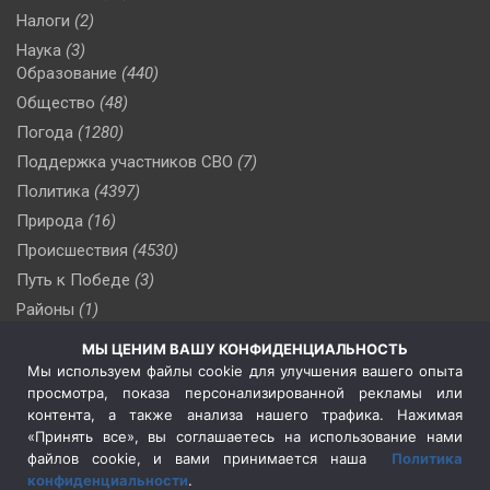
Налоги
(2)
Наука
(3)
Образование
(440)
Общество
(48)
Погода
(1280)
Поддержка участников СВО
(7)
Политика
(4397)
Природа
(16)
Происшествия
(4530)
Путь к Победе
(3)
Районы
(1)
Россия
(510)
МЫ ЦЕНИМ ВАШУ КОНФИДЕНЦИАЛЬНОСТЬ
Сельское хозяйство
(3)
Мы используем файлы cookie для улучшения вашего опыта
просмотра, показа персонализированной рекламы или
Социальная политика
(3)
контента, а также анализа нашего трафика. Нажимая
Спецоперация в Украине
(657)
«Принять все», вы соглашаетесь на использование нами
Спецоперация на Украине
(404)
файлов cookie, и вами принимается наша
Политика
конфиденциальности
.
Спорт
(740)