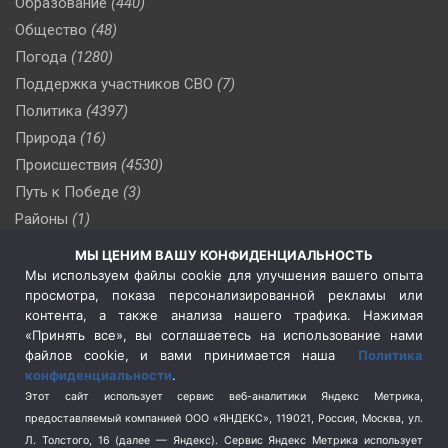
Образование
(440)
Общество
(48)
Погода
(1280)
Поддержка участников СВО
(7)
Политика
(4397)
Природа
(16)
Происшествия
(4530)
Путь к Победе
(3)
Районы
(1)
Россия
(510)
МЫ ЦЕНИМ ВАШУ КОНФИДЕНЦИАЛЬНОСТЬ
Сельское хозяйство
(3)
Мы используем файлы cookie для улучшения вашего опыта
просмотра, показа персонализированной рекламы или
Социальная политика
(3)
контента, а также анализа нашего трафика. Нажимая
Спецоперация в Украине
(657)
«Принять все», вы соглашаетесь на использование нами
Спецоперация на Украине
(404)
файлов cookie, и вами принимается наша
Политика
конфиденциальности
.
Спорт
(740)
Этот сайт использует сервис веб-аналитики Яндекс Метрика,
Тема недели
(210)
предоставляемый компанией ООО «ЯНДЕКС», 119021, Россия, Москва, ул.
Терроризм
(1)
Л. Толстого, 16 (далее — Яндекс). Сервис Яндекс Метрика использует