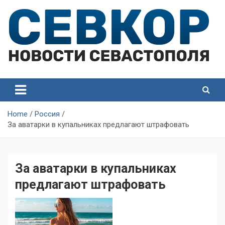
Skip
to
content
СевКор — Самые главные и актуальные новости
СевКор — Новости
Севастополя
Севастополя
Home
Россия
За аватарки в купальниках предлагают штрафовать
За аватарки в купальниках
предлагают штрафовать