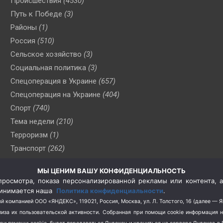
Происшествия
(4530)
Путь к Победе
(3)
Районы
(1)
Россия
(510)
Сельское хозяйство
(3)
Социальная политика
(3)
Спецоперация в Украине
(657)
Спецоперация на Украине
(404)
Спорт
(740)
Тема недели
(210)
Терроризм
(1)
Транспорт
(262)
Туризм
(178)
МЫ ЦЕНИМ ВАШУ КОНФИДЕНЦИАЛЬНОСТЬ
Флот
(76)
росмотра, показа персонализированной рекламы или контента, а
Цены
(2)
принимается наша
Политика конфиденциальности
.
Школа и спорт
(2)
й компанией ООО «ЯНДЕКС», 119021, Россия, Москва, ул. Л. Толстого, 16 (далее — 
за их пользовательской активности.
Собранная при помощи cookie информация 
Экология
(8)