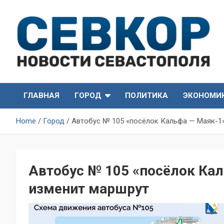
Skip
to
content
СевКор — Самые главные и актуальные новости
СевКор — Новости
Севастополя
ГЛАВНАЯ
ГОРОД
ПОЛИТИКА
ЭКОНОМИ
Севастополя
Home
Город
Автобус № 105 «посёлок Кальфа — Маяк-1»
Автобус № 105 «посёлок Кал
изменит маршрут