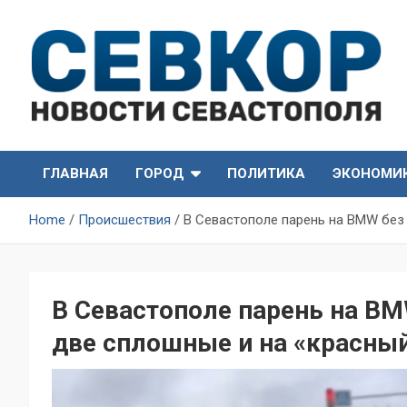
Skip
to
content
СевКор — Самые главные и актуальные новости
СевКор — Новости
Севастополя
ГЛАВНАЯ
ГОРОД
ПОЛИТИКА
ЭКОНОМИ
Севастополя
Home
Происшествия
В Севастополе парень на BMW без
В Севастополе парень на BM
две сплошные и на «красны