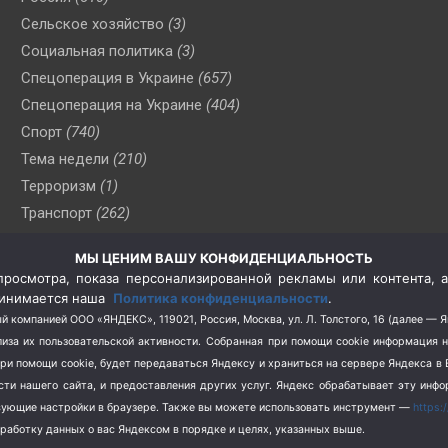
Сельское хозяйство
(3)
Социальная политика
(3)
Спецоперация в Украине
(657)
Спецоперация на Украине
(404)
Спорт
(740)
Тема недели
(210)
Терроризм
(1)
Транспорт
(262)
Туризм
(178)
МЫ ЦЕНИМ ВАШУ КОНФИДЕНЦИАЛЬНОСТЬ
Флот
(76)
росмотра, показа персонализированной рекламы или контента, а
Цены
(2)
принимается наша
Политика конфиденциальности
.
Школа и спорт
(2)
й компанией ООО «ЯНДЕКС», 119021, Россия, Москва, ул. Л. Толстого, 16 (далее — 
за их пользовательской активности.
Собранная при помощи cookie информация 
Экология
(8)
при помощи cookie, будет передаваться Яндексу и храниться на сервере Яндекса 
Экономика
(1172)
ости нашего сайта, и предоставления других услуг. Яндекс обрабатывает эту инф
твующие настройки в браузере. Также вы можете использовать инструмент —
https:
бработку данных о вас Яндексом в порядке и целях, указанных выше.