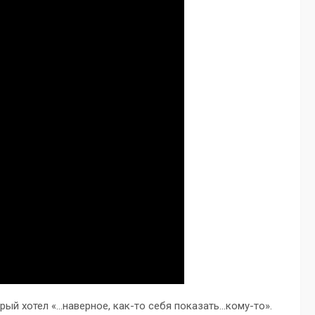
рый хотел «…наверное, как-то себя показать…кому-то».