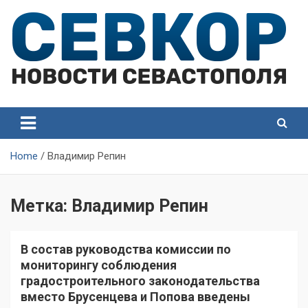
Skip
to
content
СевКор — Самые главные и актуальные новости
СевКор — Новости
Севастополя
Севастополя
Home
Владимир Репин
Метка:
Владимир Репин
В состав руководства комиссии по
мониторингу соблюдения
градостроительного законодательства
вместо Брусенцева и Попова введены