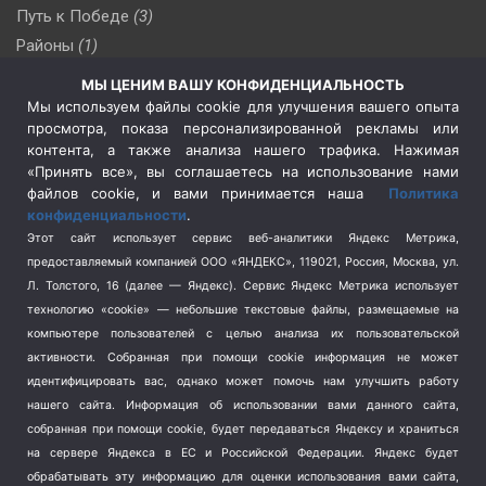
Путь к Победе
(3)
Районы
(1)
Россия
(510)
МЫ ЦЕНИМ ВАШУ КОНФИДЕНЦИАЛЬНОСТЬ
Сельское хозяйство
(3)
Мы используем файлы cookie для улучшения вашего опыта
просмотра, показа персонализированной рекламы или
Социальная политика
(3)
контента, а также анализа нашего трафика. Нажимая
Спецоперация в Украине
(657)
«Принять все», вы соглашаетесь на использование нами
Спецоперация на Украине
(404)
файлов cookie, и вами принимается наша
Политика
конфиденциальности
.
Спорт
(740)
Этот сайт использует сервис веб-аналитики Яндекс Метрика,
Тема недели
(210)
предоставляемый компанией ООО «ЯНДЕКС», 119021, Россия, Москва, ул.
Терроризм
(1)
Л. Толстого, 16 (далее — Яндекс). Сервис Яндекс Метрика использует
Транспорт
(262)
технологию «cookie» — небольшие текстовые файлы, размещаемые на
компьютере пользователей с целью анализа их пользовательской
Туризм
(178)
активности.
Собранная при помощи cookie информация не может
Флот
(76)
идентифицировать вас, однако может помочь нам улучшить работу
Цены
(2)
нашего сайта. Информация об использовании вами данного сайта,
Школа и спорт
(2)
собранная при помощи cookie, будет передаваться Яндексу и храниться
Экология
на сервере Яндекса в ЕС и Российской Федерации. Яндекс будет
(8)
обрабатывать эту информацию для оценки использования вами сайта,
Экономика
(1172)