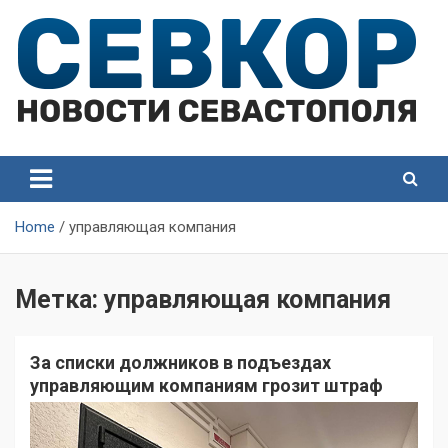
Skip
to
content
СевКор — Самые главные и актуальные новости
СевКор — Новости
Севастополя
Севастополя
Home
управляющая компания
Метка:
управляющая компания
За списки должников в подъездах
управляющим компаниям грозит штраф