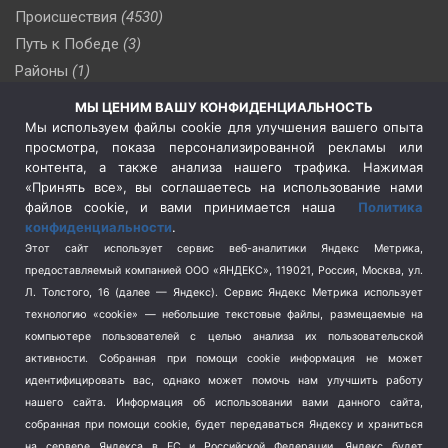
Происшествия
(4530)
Путь к Победе
(3)
Районы
(1)
Россия
(510)
МЫ ЦЕНИМ ВАШУ КОНФИДЕНЦИАЛЬНОСТЬ
Сельское хозяйство
(3)
Мы используем файлы cookie для улучшения вашего опыта
просмотра, показа персонализированной рекламы или
Социальная политика
(3)
контента, а также анализа нашего трафика. Нажимая
Спецоперация в Украине
(657)
«Принять все», вы соглашаетесь на использование нами
Спецоперация на Украине
(404)
файлов cookie, и вами принимается наша
Политика
конфиденциальности
.
Спорт
(740)
Этот сайт использует сервис веб-аналитики Яндекс Метрика,
Тема недели
(210)
предоставляемый компанией ООО «ЯНДЕКС», 119021, Россия, Москва, ул.
Терроризм
(1)
Л. Толстого, 16 (далее — Яндекс). Сервис Яндекс Метрика использует
Транспорт
(262)
технологию «cookie» — небольшие текстовые файлы, размещаемые на
компьютере пользователей с целью анализа их пользовательской
Туризм
(178)
активности.
Собранная при помощи cookie информация не может
Флот
(76)
идентифицировать вас, однако может помочь нам улучшить работу
Цены
(2)
нашего сайта. Информация об использовании вами данного сайта,
Школа и спорт
(2)
собранная при помощи cookie, будет передаваться Яндексу и храниться
на сервере Яндекса в ЕС и Российской Федерации. Яндекс будет