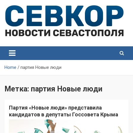
Skip
to
content
СевКор — Самые главные и актуальные новости
СевКор — Новости
Севастополя
Севастополя
Home
партия Новые люди
Метка:
партия Новые люди
Партия «Новые люди» представила
кандидатов в депутаты Госсовета Крыма