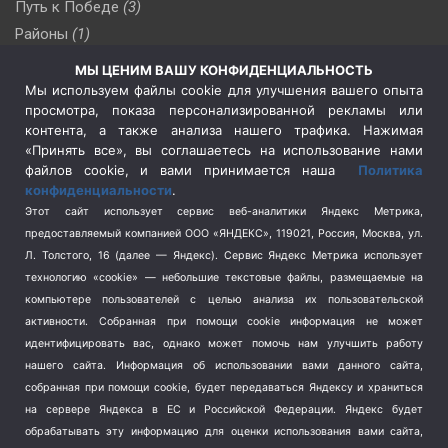
Путь к Победе
(3)
Районы
(1)
Россия
(510)
МЫ ЦЕНИМ ВАШУ КОНФИДЕНЦИАЛЬНОСТЬ
Сельское хозяйство
(3)
Мы используем файлы cookie для улучшения вашего опыта
просмотра, показа персонализированной рекламы или
Социальная политика
(3)
контента, а также анализа нашего трафика. Нажимая
Спецоперация в Украине
(657)
«Принять все», вы соглашаетесь на использование нами
Спецоперация на Украине
(404)
файлов cookie, и вами принимается наша
Политика
конфиденциальности
.
Спорт
(740)
Этот сайт использует сервис веб-аналитики Яндекс Метрика,
Тема недели
(210)
предоставляемый компанией ООО «ЯНДЕКС», 119021, Россия, Москва, ул.
Терроризм
(1)
Л. Толстого, 16 (далее — Яндекс). Сервис Яндекс Метрика использует
Транспорт
(262)
технологию «cookie» — небольшие текстовые файлы, размещаемые на
компьютере пользователей с целью анализа их пользовательской
Туризм
(178)
активности.
Собранная при помощи cookie информация не может
Флот
(76)
идентифицировать вас, однако может помочь нам улучшить работу
Цены
(2)
нашего сайта. Информация об использовании вами данного сайта,
Школа и спорт
(2)
собранная при помощи cookie, будет передаваться Яндексу и храниться
Экология
(8)
на сервере Яндекса в ЕС и Российской Федерации. Яндекс будет
обрабатывать эту информацию для оценки использования вами сайта,
Экономика
(1172)