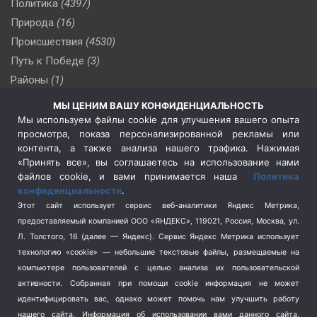
Политика
(4397)
Природа
(16)
Происшествия
(4530)
Путь к Победе
(3)
Районы
(1)
Россия
(510)
МЫ ЦЕНИМ ВАШУ КОНФИДЕНЦИАЛЬНОСТЬ
Сельское хозяйство
(3)
Мы используем файлы cookie для улучшения вашего опыта
просмотра, показа персонализированной рекламы или
Социальная политика
(3)
контента, а также анализа нашего трафика. Нажимая
Спецоперация в Украине
(657)
«Принять все», вы соглашаетесь на использование нами
Спецоперация на Украине
(404)
файлов cookie, и вами принимается наша
Политика
конфиденциальности
.
Спорт
(740)
Этот сайт использует сервис веб-аналитики Яндекс Метрика,
Тема недели
(210)
предоставляемый компанией ООО «ЯНДЕКС», 119021, Россия, Москва, ул.
Терроризм
(1)
Л. Толстого, 16 (далее — Яндекс). Сервис Яндекс Метрика использует
Транспорт
(262)
технологию «cookie» — небольшие текстовые файлы, размещаемые на
компьютере пользователей с целью анализа их пользовательской
Туризм
(178)
активности.
Собранная при помощи cookie информация не может
Флот
(76)
идентифицировать вас, однако может помочь нам улучшить работу
Цены
(2)
нашего сайта. Информация об использовании вами данного сайта,