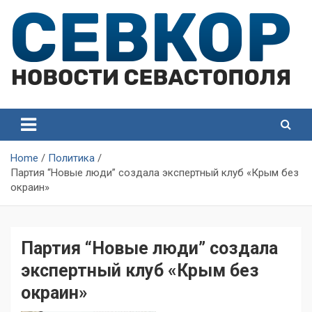
Skip
to
content
СевКор — Самые главные и актуальные новости
СевКор — Новости
Севастополя
Севастополя
Home
Политика
Партия “Новые люди” создала экспертный клуб «Крым без
окраин»
Партия “Новые люди” создала
экспертный клуб «Крым без
окраин»